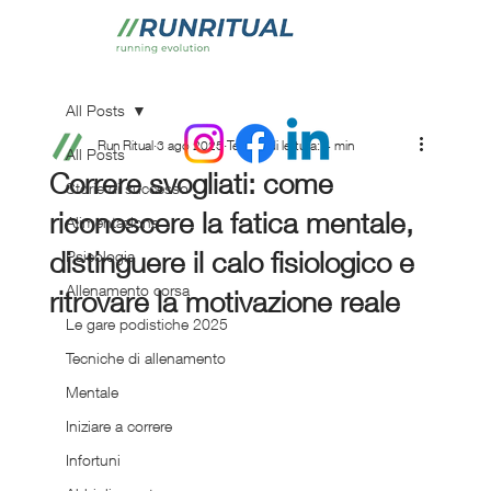
All Posts
Run Ritual
3 ago 2025
Tempo di lettura: 4 min
All Posts
Correre svogliati: come
Storie di successo
riconoscere la fatica mentale,
Alimentazione
distinguere il calo fisiologico e
Psicologia
Allenamento corsa
ritrovare la motivazione reale
Le gare podistiche 2025
Tecniche di allenamento
Mentale
Iniziare a correre
Infortuni