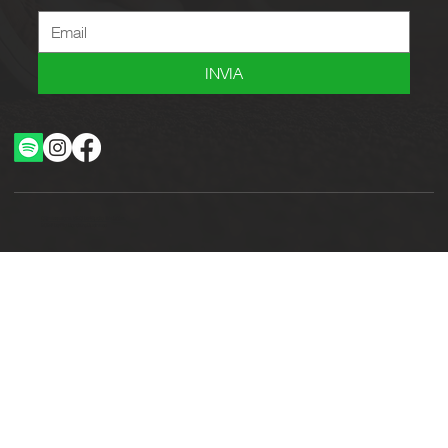
INVIA
Ottimizzazione SEO by Studio WebAlive
2024 by No Borders Business