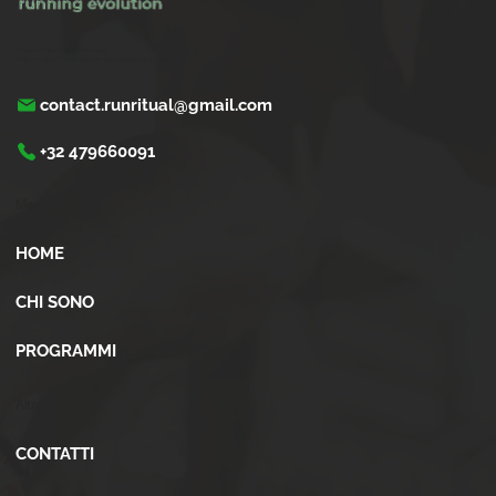
Trasforma la tua corsa con Run Ritual.
Programmi di training su misura per ogni appassionati di running
contact.runritual@gmail.com
+32 479660091
Menù
HOME
CHI SONO
PROGRAMMI
Altro
CONTATTI