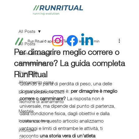
All Posts
Run Ritual
6 apr 2025
Tempo di lettura: 3 min
All Posts
Per dimagrire meglio correre o
Storie di successo
camminare? La guida completa
Alimentazione
RunRitual
Psicologia
Allenamento corsa
Quando si parla di perdita di peso, una delle 
domande più comuni è: 
per dimagrire è meglio 
Le gare podistiche 2025
correre o camminare?
 La risposta non è 
Tecniche di allenamento
universale, ma dipende dal punto di partenza, 
Mentale
dalla condizione fisica, dagli obiettivi e dalla 
costanza. In questo articolo analizziamo 
Iniziare a correre
vantaggi e limiti di entrambe le attività, ti 
Infortuni
racconto 
una storia vera di un'atleta 