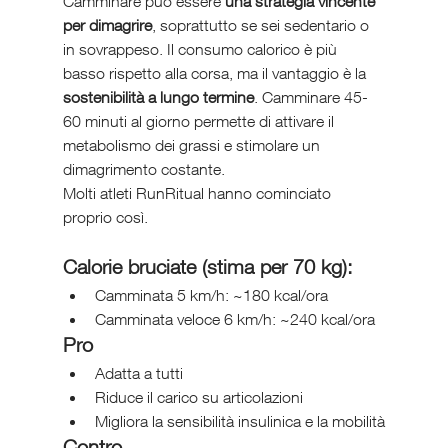
Camminare può essere 
una strategia vincente 
per dimagrire
, soprattutto se sei sedentario o 
in sovrappeso. Il consumo calorico è più 
basso rispetto alla corsa, ma il vantaggio è la 
sostenibilità a lungo termine
. Camminare 45-
60 minuti al giorno permette di attivare il 
metabolismo dei grassi e stimolare un 
dimagrimento costante.
Molti atleti RunRitual hanno cominciato 
proprio così.
Calorie bruciate (stima per 70 kg):
Camminata 5 km/h: ~180 kcal/ora
Camminata veloce 6 km/h: ~240 kcal/ora
Pro
Adatta a tutti
Riduce il carico su articolazioni
Migliora la sensibilità insulinica e la mobilità
Contro