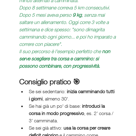
minuti alternati a camminata.
Dopo 8 settimane correva 5 km consecutivi. 
Dopo 5 mesi aveva perso 
9 kg
, senza mai 
saltare un allenamento. Oggi corre 3 volte a 
settimana e dice spesso: "sono dimagrita 
camminando ogni giorno... e poi ho imparato a 
correre con piacere".
Il suo percorso è l'esempio perfetto che 
non 
serve scegliere tra corsa e cammino: si 
possono combinare, con progressività.
Consiglio pratico 🎯
Se sei sedentario: 
inizia camminando tutti 
i giorni
, almeno 30'.
Se hai già un po' di base: 
introduci la 
corsa in modo progressivo
, es. 2’ corsa / 
3’ camminata.
Se sei già attivo: 
usa la corsa per creare 
deficit calorico
 e il cammino come 