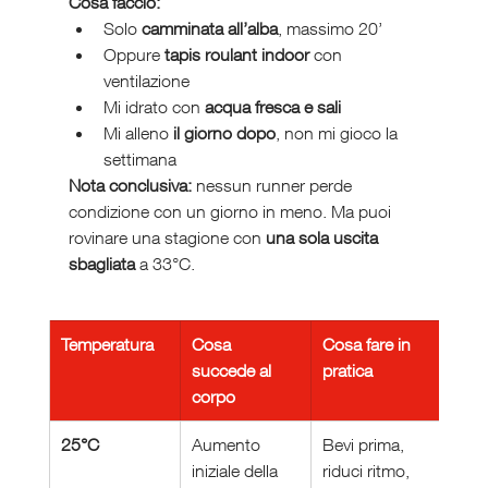
Cosa faccio:
Solo 
camminata all’alba
, massimo 20’
Oppure 
tapis roulant indoor
 con 
ventilazione
Mi idrato con 
acqua fresca e sali
Mi alleno 
il giorno dopo
, non mi gioco la 
settimana
Nota conclusiva:
 nessun runner perde 
condizione con un giorno in meno. Ma puoi 
rovinare una stagione con 
una sola uscita 
sbagliata
 a 33°C.
Temperatura
Cosa 
Cosa fare in 
succede al 
pratica
corpo
25°C
Aumento 
Bevi prima, 
iniziale della 
riduci ritmo, 