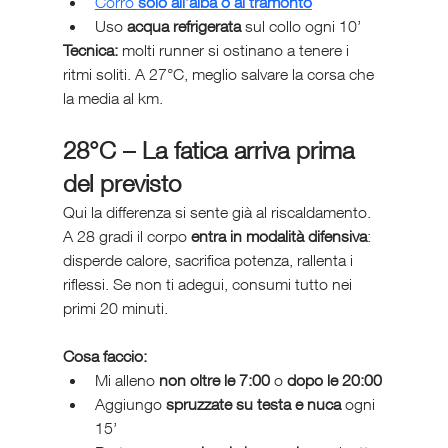
Corro 
solo all’alba o al tramonto
Uso 
acqua refrigerata
 sul collo ogni 10’
Tecnica:
 molti runner si ostinano a tenere i 
ritmi soliti. A 27°C, meglio salvare la corsa che 
la media al km.
28°C – La fatica arriva prima 
del previsto
Qui la differenza si sente già al riscaldamento. 
A 28 gradi il corpo 
entra in modalità difensiva
: 
disperde calore, sacrifica potenza, rallenta i 
riflessi. Se non ti adegui, consumi tutto nei 
primi 20 minuti.
Cosa faccio:
Mi alleno 
non oltre le 7:00
 o 
dopo le 20:00
Aggiungo 
spruzzate su testa e nuca
 ogni 
15’