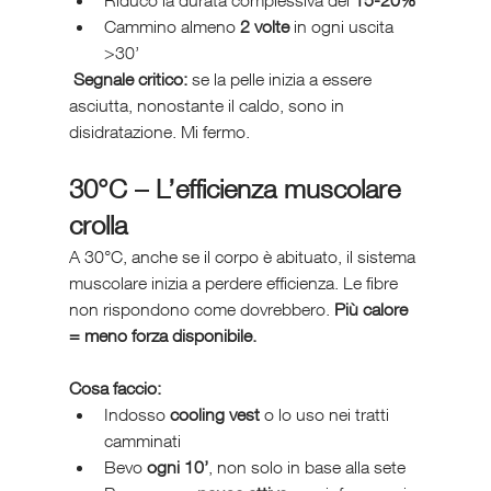
Riduco la durata complessiva del 
15-20%
Cammino almeno 
2 volte
 in ogni uscita 
>30’
Segnale critico:
 se la pelle inizia a essere 
asciutta, nonostante il caldo, sono in 
disidratazione. Mi fermo.
30°C – L’efficienza muscolare 
crolla
A 30°C, anche se il corpo è abituato, il sistema 
muscolare inizia a perdere efficienza. Le fibre 
non rispondono come dovrebbero. 
Più calore 
= meno forza disponibile.
Cosa faccio:
Indosso 
cooling vest
 o lo uso nei tratti 
camminati
Bevo 
ogni 10’
, non solo in base alla sete