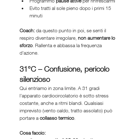
Programmo 
pause attive
 per rinfrescarmi
Evito tratti al sole pieno dopo i primi 15 
minuti
Coach:
 da questo punto in poi, se senti il 
respiro diventare irregolare, 
non aumentare lo 
sforzo
. Rallenta e abbassa la frequenza 
d’azione.
31°C – Confusione, pericolo 
silenzioso
Qui entriamo in zona limite. A 31 gradi 
l’apparato cardiocircolatorio è sotto stress 
costante, anche a ritmi blandi. Qualsiasi 
imprevisto (vento caldo, tratto assolato) può 
portare a 
collasso termico
.
Cosa faccio: