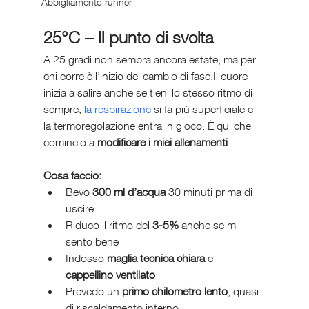
Abbigliamento runner
25°C – Il punto di svolta
A 25 gradi non sembra ancora estate, ma per 
chi corre è l’inizio del cambio di fase.Il cuore 
inizia a salire anche se tieni lo stesso ritmo di 
sempre, 
la respirazione
 si fa più superficiale e 
la termoregolazione entra in gioco. È qui che 
comincio a 
modificare i miei allenamenti
.
Cosa faccio:
Bevo 
300 ml d’acqua
 30 minuti prima di 
uscire
Riduco il ritmo del 
3-5%
 anche se mi 
sento bene
Indosso 
maglia tecnica chiara
 e 
cappellino ventilato
Prevedo un 
primo chilometro lento
, quasi 
di riscaldamento interno