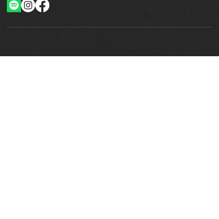
Ottimizzazione SEO by Studio WebAlive
2024 by No Borders Business