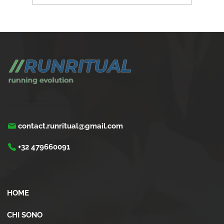
Come gestire la corsa con problemi cardiaci
leggeri
Trasforma la tua corsa con Run Ritual.
Programmi di training su misura per ogni appassionati di running
contact.runritual@gmail.com
+32 479660091
Menù
HOME
CHI SONO