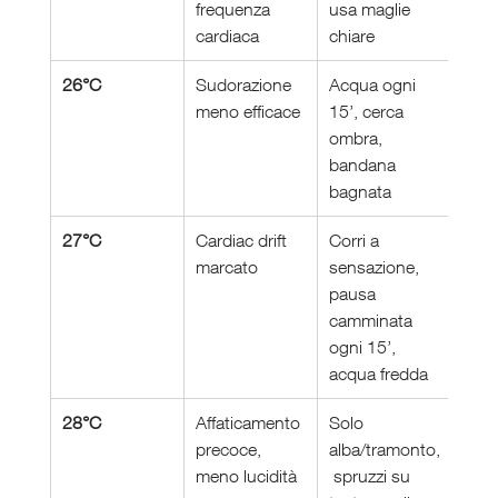
frequenza 
usa maglie 
cardiaca
chiare
26°C
Sudorazione 
Acqua ogni 
meno efficace
15’, cerca 
ombra, 
bandana 
bagnata
27°C
Cardiac drift 
Corri a 
marcato
sensazione, 
pausa 
camminata 
ogni 15’, 
acqua fredda
28°C
Affaticamento 
Solo 
precoce, 
alba/tramonto,
meno lucidità
 spruzzi su 