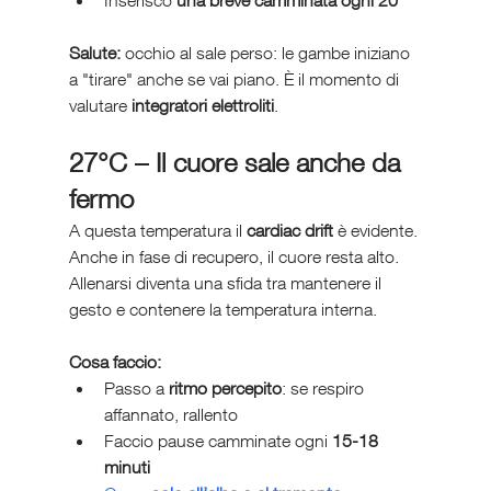
Inserisco 
una breve camminata ogni 20’
Salute:
 occhio al sale perso: le gambe iniziano 
a "tirare" anche se vai piano. È il momento di 
valutare 
integratori elettroliti
.
27°C – Il cuore sale anche da 
fermo
A questa temperatura il 
cardiac drift
 è evidente. 
Anche in fase di recupero, il cuore resta alto. 
Allenarsi diventa una sfida tra mantenere il 
gesto e contenere la temperatura interna.
Cosa faccio:
Passo a 
ritmo percepito
: se respiro 
affannato, rallento
Faccio pause camminate ogni 
15-18 
minuti