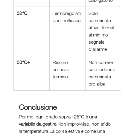
obbligatorio
32°C
Termoregolazi
Solo 
one inefficace
camminata 
attiva, fermati 
al minimo 
segnale 
d’allarme
33°C+
Rischio 
Non correre: 
collasso 
solo indoor o 
termico
camminata 
pre-alba
Conclusione
Per me, ogni grado sopra i 
25°C è una 
variabile da gestire
.Non improvviso, non sfido 
la temperatura.La corsa estiva è come una 