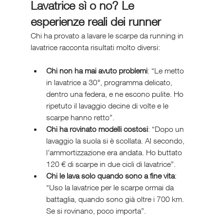
Lavatrice sì o no? Le 
esperienze reali dei runner
Chi ha provato a lavare le scarpe da running in 
lavatrice racconta risultati molto diversi:
Chi non ha mai avuto problemi
: “Le metto 
in lavatrice a 30°, programma delicato, 
dentro una federa, e ne escono pulite. Ho 
ripetuto il lavaggio decine di volte e le 
scarpe hanno retto”.
Chi ha rovinato modelli costosi
: “Dopo un 
lavaggio la suola si è scollata. Al secondo, 
l’ammortizzazione era andata. Ho buttato 
120 € di scarpe in due cicli di lavatrice”.
Chi le lava solo quando sono a fine vita
: 
“Uso la lavatrice per le scarpe ormai da 
battaglia, quando sono già oltre i 700 km. 
Se si rovinano, poco importa”.