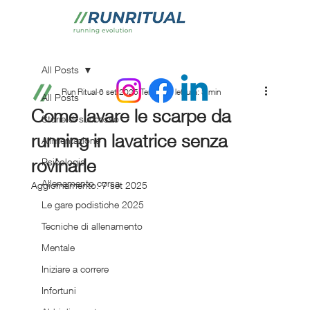
All Posts
Run Ritual
6 set 2025
Tempo di lettura: 3 min
All Posts
Come lavare le scarpe da
Storie di successo
running in lavatrice senza
Alimentazione
rovinarle
Psicologia
Allenamento corsa
Aggiornamento:
7 set 2025
Le gare podistiche 2025
Tecniche di allenamento
Mentale
Iniziare a correre
Infortuni