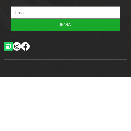
INVIA
Ottimizzazione SEO by Studio WebAlive
2024 by No Borders Business