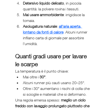
Detersivo liquido delicato
, in piccola 
quantità: la polvere rovina i tessuti.
Mai usare ammorbidente
: irrigidisce la 
tomaia.
Asciugatura naturale
: 
all’aria aperta, 
lontano da fonti di calore
. Alcuni runner 
infilano carta di giornale per assorbire 
l’umidità.
Quanti gradi usare per lavare 
le scarpe
La temperatura è il punto chiave:
Mai oltre i 
30°
.
Alcuni runner più cauti usano 20–25°.
Oltre i 30° aumentano i rischi di colla che 
si scioglie e materiali che si deformano.
Una regola emersa spesso: 
meglio un ciclo 
freddo con lavaggio prolungato piuttosto che 