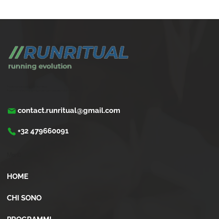
Come gestire la corsa con problemi cardiaci
leggeri
Trasforma la tua corsa con Run Ritual.
Programmi di training su misura per ogni appassionati di running
contact.runritual@gmail.com
+32 479660091
Menù
HOME
CHI SONO