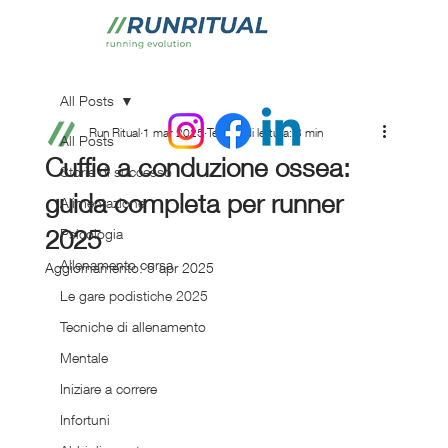
All Posts
Run Ritual
1 mar 2025
Tempo di lettura: 3 min
All Posts
Cuffie a conduzione ossea:
Storie di successo
guida completa per runner
Alimentazione
2025
Psicologia
Allenamento corsa
Aggiornamento:
5 apr 2025
Le gare podistiche 2025
Tecniche di allenamento
Mentale
Iniziare a correre
Infortuni