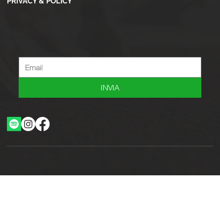
PRIVACY & POLICY
Newsletter
Iscriviti alla newsletter per ricevere novità, offerte, consigli e tanto altro.
INVIA
Ottimizzazione SEO by Studio WebAlive
2024 by No Borders Business