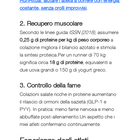
RunRitual: aiutare l’atleta a correre con energia 
costante, senza crolli improvvisi
.
2. Recupero muscolare
Secondo le linee guida 
ISSN (2018)
, assumere 
0,25 g di proteine per kg di peso corporeo
 a 
colazione migliora il bilancio azotato e stimola 
la sintesi proteica.Per un runner di 70 kg 
significa circa 
18 g di proteine
, equivalenti a 
due uova grandi o 150 g di yogurt greco.
3. Controllo della fame
Colazioni salate ricche in proteine aumentano 
il rilascio di ormoni della sazietà (GLP-1 e 
PYY). In pratica: meno fame nervosa e meno 
abbuffate post-allenamento.Un aspetto che i 
miei atleti confermano continuamente.