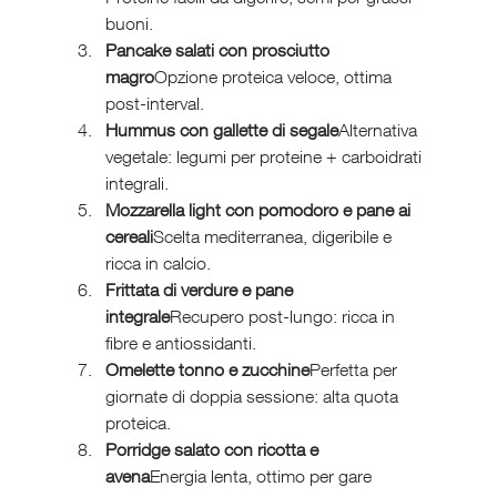
buoni.
Pancake salati con prosciutto 
magro
Opzione proteica veloce, ottima 
post-interval.
Hummus con gallette di segale
Alternativa 
vegetale: legumi per proteine + carboidrati 
integrali.
Mozzarella light con pomodoro e pane ai 
cereali
Scelta mediterranea, digeribile e 
ricca in calcio.
Frittata di verdure e pane 
integrale
Recupero post-lungo: ricca in 
fibre e antiossidanti.
Omelette tonno e zucchine
Perfetta per 
giornate di doppia sessione: alta quota 
proteica.
Porridge salato con ricotta e 
avena
Energia lenta, ottimo per gare 