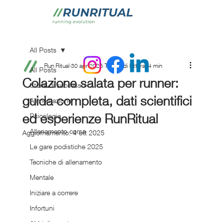
All Posts
Run Ritual
30 apr 2025
Tempo di lettura: 4 min
All Posts
Colazione salata per runner:
Storie di successo
guida completa, dati scientifici
Alimentazione
ed esperienze RunRitual
Psicologia
Allenamento corsa
Aggiornamento:
4 ott 2025
Le gare podistiche 2025
Tecniche di allenamento
Mentale
Iniziare a correre
Infortuni