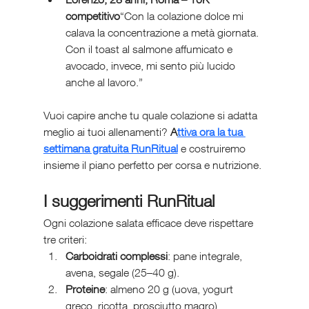
competitivo
“Con la colazione dolce mi 
calava la concentrazione a metà giornata. 
Con il toast al salmone affumicato e 
avocado, invece, mi sento più lucido 
anche al lavoro.”
Vuoi capire anche tu quale colazione si adatta 
meglio ai tuoi allenamenti? 
A
ttiva ora la tua 
settimana gratuita RunRitual
 e costruiremo 
insieme il piano perfetto per corsa e nutrizione.
I suggerimenti RunRitual
Ogni colazione salata efficace deve rispettare 
tre criteri:
Carboidrati complessi
: pane integrale, 
avena, segale (25–40 g).
Proteine
: almeno 20 g (uova, yogurt 
greco, ricotta, prosciutto magro).