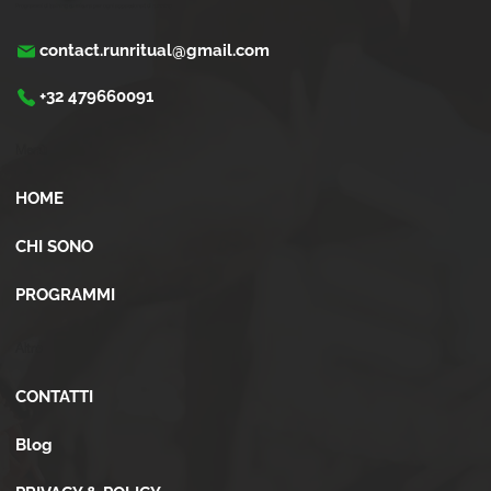
Programmi di training su misura per ogni appassionati di running
contact.runritual@gmail.com
+32 479660091
Menù
HOME
CHI SONO
PROGRAMMI
Altro
CONTATTI
Blog