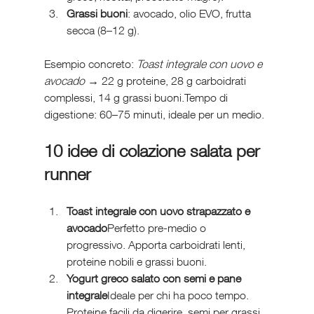
Grassi buoni
: avocado, olio EVO, frutta 
secca (8–12 g).
Esempio concreto: 
Toast integrale con uovo e 
avocado
 → 22 g proteine, 28 g carboidrati 
complessi, 14 g grassi buoni.Tempo di 
digestione: 60–75 minuti, ideale per un medio.
10 idee di colazione salata per 
runner 
Toast integrale con uovo strapazzato e 
avocado
Perfetto pre-medio o 
progressivo. Apporta carboidrati lenti, 
proteine nobili e grassi buoni.
Yogurt greco salato con semi e pane 
integrale
Ideale per chi ha poco tempo. 
Proteine facili da digerire, semi per grassi 