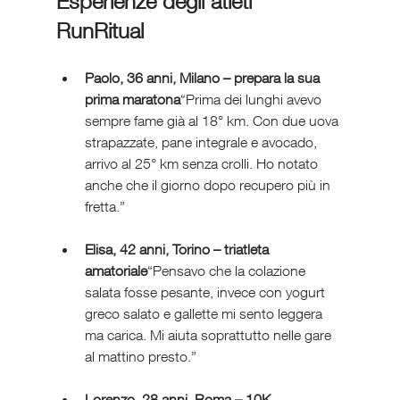
Esperienze degli atleti 
RunRitual
Paolo, 36 anni, Milano – prepara la sua 
prima maratona
“Prima dei lunghi avevo 
sempre fame già al 18° km. Con due uova 
strapazzate, pane integrale e avocado, 
arrivo al 25° km senza crolli. Ho notato 
anche che il giorno dopo recupero più in 
fretta.”
Elisa, 42 anni, Torino – triatleta 
amatoriale
“Pensavo che la colazione 
salata fosse pesante, invece con yogurt 
greco salato e gallette mi sento leggera 
ma carica. Mi aiuta soprattutto nelle gare 
al mattino presto.”
Lorenzo, 28 anni, Roma – 10K 