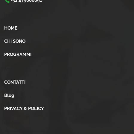
+32 479660091
Menù
HOME
CHI SONO
PROGRAMMI
Altro
CONTATTI
Blog
PRIVACY & POLICY
Newsletter
Iscriviti alla newsletter per ricevere novità, offerte, consigli e tanto altro.