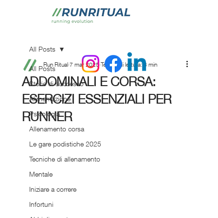
All Posts
Run Ritual
7 mar 2025
Tempo di lettura: 3 min
All Posts
ADDOMINALI E CORSA:
Storie di successo
ESERCIZI ESSENZIALI PER
Alimentazione
RUNNER
Psicologia
Allenamento corsa
Le gare podistiche 2025
Tecniche di allenamento
Mentale
Iniziare a correre
Infortuni