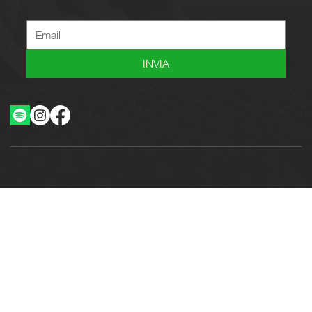
INVIA
Ottimizzazione SEO by Studio WebAlive
2024 by No Borders Business