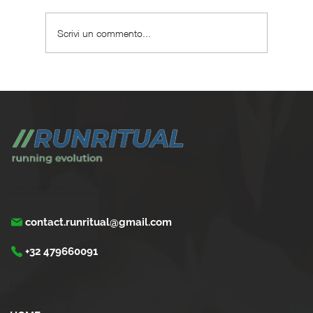
Scrivi un commento...
Come gestire la corsa con problemi cardiaci
leggeri
Trasforma la tua corsa con Run Ritual.
Programmi di training su misura per ogni appassionati di running
contact.runritual@gmail.com
+32 479660091
Menù