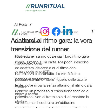
All Posts
Run Ritual
12 lug 2025
Tempo di lettura: 4 min
All Posts
Adattarsi al ritmo gara: la vera
Storie di successo
transizione del runner
Alimentazione
Molti runner sanno quale sia il loro ritmo gara 
Psicologia
ideale, almeno sulla carta. Ma pochi riescono 
Allenamento corsa
ad adattarsi davvero a quel ritmo con 
Le gare podistiche 2025
naturalezza e continuità. La verità è che 
Tecniche di allenamento
passare dal ritmo “facile” (quello delle uscite 
lente, dove si parla senza affanno) al ritmo gara 
Mentale
richiede un processo di transizione tecnico e 
Iniziare a correre
psicofisico. Non si tratta solo di aumentare la 
Infortuni
velocità, ma di costruire un’abitudine 