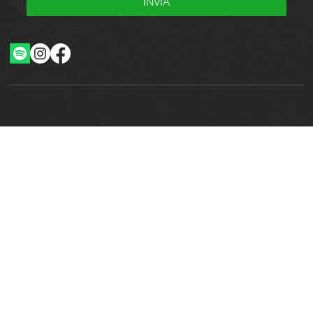
INVIA
Ottimizzazione SEO by Studio WebAlive
2024 by No Borders Business