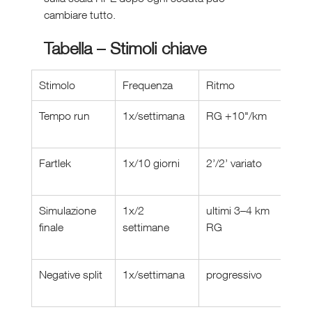
cambiare tutto.
Tabella – Stimoli chiave
Stimolo
Frequenza
Ritmo
Obie
Tempo run
1x/settimana
RG +10"/km
tolle
latta
Fartlek
1x/10 giorni
2’/2’ variato
reatt
cont
Simulazione 
1x/2 
ultimi 3–4 km 
adat
finale
settimane
RG
mecc
final
Negative split
1x/settimana
progressivo
gest
sfor