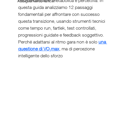
neuromuscolare, metabolica e percettiva. In 
Abbigliamento runner
questa guida analizziamo 12 passaggi 
fondamentali per affrontare con successo 
questa transizione, usando strumenti tecnici 
come tempo run, fartlek, test controllati, 
progressioni guidate e feedback soggettivo. 
Perché adattarsi al ritmo gara non è solo 
una 
questione di VO₂max
, ma di percezione 
intelligente dello sforzo