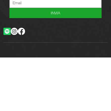
INVIA
Ottimizzazione SEO by Studio WebAlive
2024 by No Borders Business