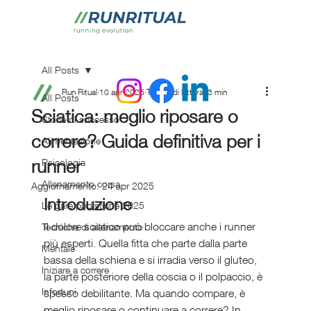
All Posts
Run Ritual
10 apr 2025
Tempo di lettura: 3 min
All Posts
Sciatica: meglio riposare o
Storie di successo
correre? Guida definitiva per i
Alimentazione
runner
Psicologia
Allenamento corsa
Aggiornamento:
24 apr 2025
Introduzione
Le gare podistiche 2025
Il dolore sciatico può bloccare anche i runner 
Tecniche di allenamento
più esperti. Quella fitta che parte dalla parte 
Mentale
bassa della schiena e si irradia verso il gluteo, 
Iniziare a correre
la parte posteriore della coscia o il polpaccio, è 
Infortuni
spesso debilitante. Ma quando compare, è 
meglio riposare o continuare a correre? In 