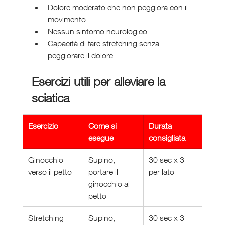
Dolore moderato che non peggiora con il 
movimento
Nessun sintomo neurologico
Capacità di fare stretching senza 
peggiorare il dolore
Esercizi utili per alleviare la 
sciatica
Esercizio
Come si 
Durata 
esegue
consigliata
Ginocchio 
Supino, 
30 sec x 3 
verso il petto
portare il 
per lato
ginocchio al 
petto
Stretching 
Supino, 
30 sec x 3 