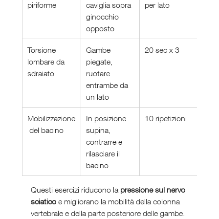
piriforme
caviglia sopra 
per lato
ginocchio 
opposto
Torsione 
Gambe 
20 sec x 3
lombare da 
piegate, 
sdraiato
ruotare 
entrambe da 
un lato
Mobilizzazione
In posizione 
10 ripetizioni
 del bacino
supina, 
contrarre e 
rilasciare il 
bacino
Questi esercizi riducono la 
pressione sul nervo 
sciatico
 e migliorano la mobilità della colonna 
vertebrale e della parte posteriore delle gambe.