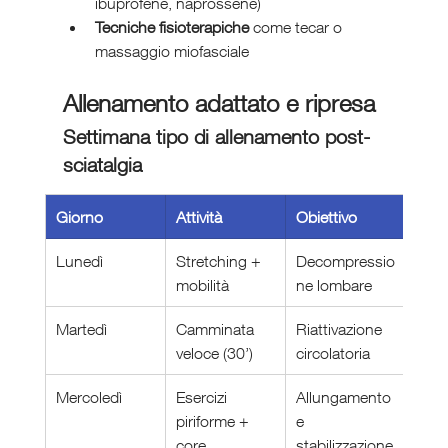
ibuprofene, naprossene)
Tecniche fisioterapiche
 come tecar o 
massaggio miofasciale
Allenamento adattato e ripresa
Settimana tipo di allenamento post-
sciatalgia
Giorno
Attività
Obiettivo
Lunedì
Stretching + 
Decompressio
mobilità
ne lombare
Martedì
Camminata 
Riattivazione 
veloce (30’)
circolatoria
Mercoledì
Esercizi 
Allungamento 
piriforme + 
e 
core
stabilizzazione