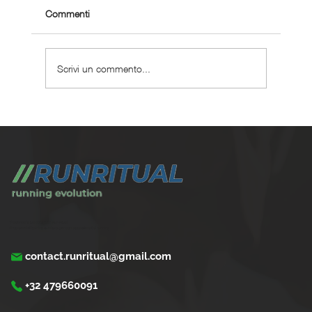
Commenti
Scrivi un commento...
Dove correre a Roma: 12 percorsi splendidi
e insoliti
Trasforma la tua corsa con Run Ritual.
Programmi di training su misura per ogni appassionati di running
contact.runritual@gmail.com
+32 479660091