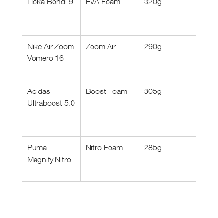
Hoka Bondi 9
EVA Foam
320g
4m
Nike Air Zoom 
Zoom Air
290g
10
Vomero 16
Adidas 
Boost Foam
305g
10
Ultraboost 5.0
Puma 
Nitro Foam
285g
8m
Magnify Nitro