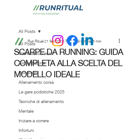
All Posts
Run Ritual
21 feb 2025
Tempo di lettura: 3 min
All Posts
SCARPE DA RUNNING: GUIDA
Storie di successo
COMPLETA ALLA SCELTA DEL
Alimentazione
MODELLO IDEALE
Psicologia
Allenamento corsa
Le gare podistiche 2025
Tecniche di allenamento
Mentale
Iniziare a correre
Infortuni