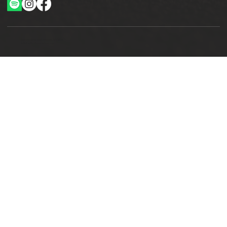
Ottimizzazione SEO by Studio WebAlive
2024 by No Borders Business