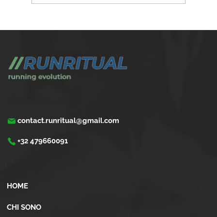
Perché scegliere un coaching corsa
personalizzato ?
Trasforma la tua corsa con Run Ritual.
Programmi di training su misura per ogni appassionati di running
contact.runritual@gmail.com
+32 479660091
Menù
HOME
CHI SONO