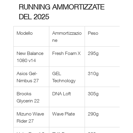
RUNNING AMMORTIZZATE 
DEL 2025
Modello
Ammortizzazio
Peso
Dro
ne
New Balance 
Fresh Foam X
295g
8m
1080 v14
Asics Gel-
GEL 
310g
10
Nimbus 27
Technology
Brooks 
DNA Loft
305g
10
Glycerin 22
Mizuno Wave 
Wave Plate
290g
12
Rider 27