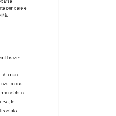
pparsa 
ata per gare e 
ità, 
int brevi e 
a che non 
enza decisa 
ormandola in 
urva, la 
ffrontato 