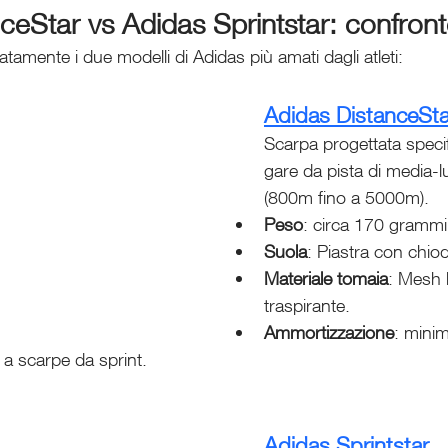
ceStar vs Adidas Sprintstar: confront
tamente i due modelli di Adidas più amati dagli atleti:
Adidas DistanceSta
Scarpa progettata speci
gare da pista di media-l
(800m fino a 5000m).
Peso
: circa 170 grammi 
Suola
: Piastra con chiod
Materiale tomaia
: Mesh 
traspirante.
Ammortizzazione
: mini
 a scarpe da sprint.
Adidas Sprintstar