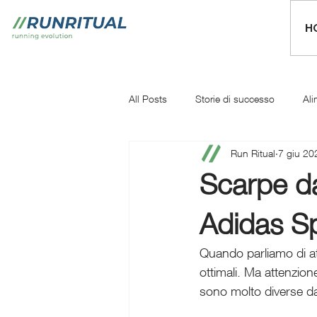
H
All Posts
Storie di successo
Ali
Run Ritual
7 giu 20
Mentale
Iniziare a correre
Scarpe da
Adidas Sp
Quando parliamo di atl
ottimali. Ma attenzione
sono molto diverse da