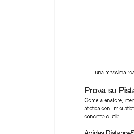
una massima reatt
Prova su Pist
Come allenatore, rite
atletica con i miei atl
concreto e utile.
Adidas DistanceSt