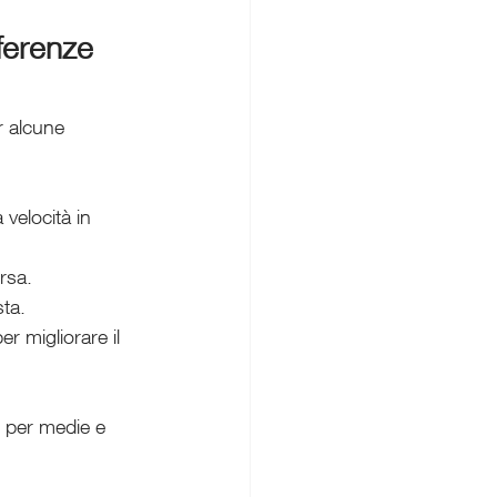
ferenze 
r alcune 
velocità in 
rsa.
sta.
er migliorare il 
i per medie e 