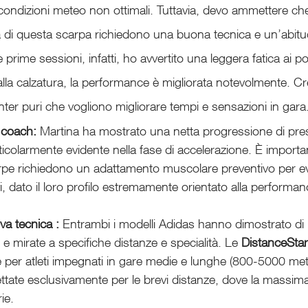
condizioni meteo non ottimali. Tuttavia, devo ammettere che l
ma di questa scarpa richiedono una buona tecnica e un’abitu
prime sessioni, infatti, ho avvertito una leggera fatica ai p
alla calzatura, la performance è migliorata notevolmente. C
rinter puri che vogliono migliorare tempi e sensazioni in gara
 coach: 
Martina ha mostrato una netta progressione di pres
ticolarmente evidente nella fase di accelerazione. È importan
pe richiedono un adattamento muscolare preventivo per ev
i, dato il loro profilo estremamente orientato alla perform
va tecnica : 
Entrambi i modelli Adidas hanno dimostrato di
 e mirate a specifiche distanze e specialità. Le 
DistanceStar
 per atleti impegnati in gare medie e lunghe (800-5000 metr
tate esclusivamente per le brevi distanze, dove la massima 
rie.