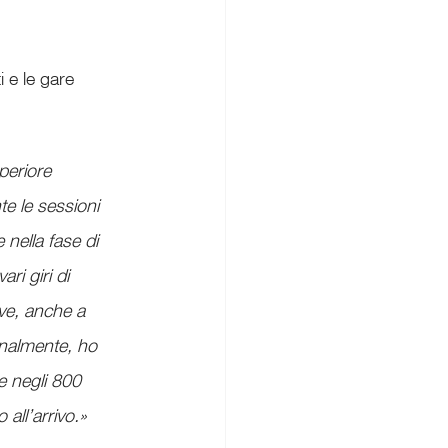
 e le gare 
periore 
te le sessioni 
nella fase di 
ri giri di 
rve, anche a 
nalmente, ho 
le negli 800 
all’arrivo.»