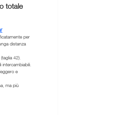
o totale
r
ficatamente per 
unga distanza 
(taglia 42).
i intercambiabili.
leggero e 
ma, ma più 