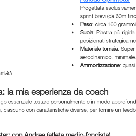
Progettata esclusivamen
sprint brevi (da 60m fin
Peso
: circa 160 grammi 
Suola
: Piastra più rigida
posizionati strategicame
Materiale tomaia
: Super
aerodinamico, minimale
Ammortizzazione
: quasi
ività.
a: la mia esperienza da coach
ngo essenziale testare personalmente e in modo approfondi
eti, ciascuno con caratteristiche diverse, per fornire un feedb
ar: con Andrea (atleta medio-fondista)