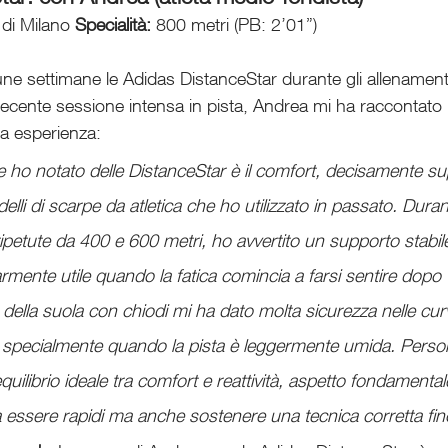
di Milano 
Specialità:
 800 metri (PB: 2’01”)
une settimane le Adidas DistanceStar durante gli allenamenti
 recente sessione intensa in pista, Andrea mi ha raccontato 
ua esperienza:
 ho notato delle DistanceStar è il comfort, decisamente su
delli di scarpe da atletica che ho utilizzato in passato. Duran
petute da 400 e 600 metri, ho avvertito un supporto stabile 
mente utile quando la fatica comincia a farsi sentire dopo va
rip della suola con chiodi mi ha dato molta sicurezza nelle cu
, specialmente quando la pista è leggermente umida. Perso
equilibrio ideale tra comfort e reattività, aspetto fondamenta
essere rapidi ma anche sostenere una tecnica corretta fino 