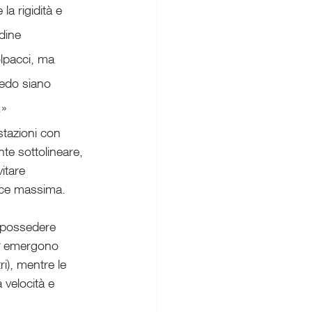
a rigidità e 
dine 
olpacci, ma 
redo siano 
.»
tazioni con 
te sottolineare, 
itare 
ance massima.
 possedere 
 emergono 
i), mentre le 
velocità e 