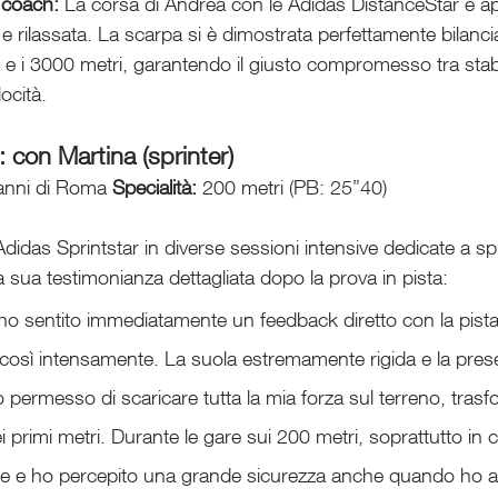
 coach: 
La corsa di Andrea con le Adidas DistanceStar è a
 e rilassata. La scarpa si è dimostrata perfettamente bilanci
0 e i 3000 metri, garantendo il giusto compromesso tra stabil
ocità.
 con Martina (sprinter)
anni di Roma 
Specialità:
 200 metri (PB: 25”40)
Adidas Sprintstar in diverse sessioni intensive dedicate a spr
la sua testimonianza dettagliata dopo la prova in pista:
 ho sentito immediatamente un feedback diretto con la pist
così intensamente. La suola estremamente rigida e la pres
 permesso di scaricare tutta la mia forza sul terreno, trasf
i primi metri. Durante le gare sui 200 metri, soprattutto in c
bile e ho percepito una grande sicurezza anche quando ho a