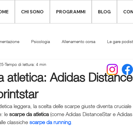
OME
CHI SONO
PROGRAMMI
BLOG
CON
mentazione
Psicologia
Allenamento corsa
Le gare podis
25
Tempo di lettura: 4 min
Infortuni
Abbigliamento runner
 atletica: Adidas Distance
rintstar
etica leggera, la scelta delle scarpe giuste diventa cruciale 
: le 
scarpe da atletica
 (come Adidas DistanceStar e Adidas 
lle classiche 
scarpe da running
.