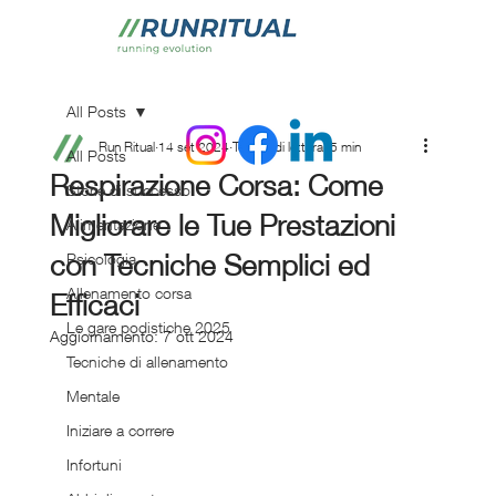
All Posts
Run Ritual
14 set 2024
Tempo di lettura: 5 min
All Posts
Respirazione Corsa: Come
Storie di successo
Migliorare le Tue Prestazioni
Alimentazione
con Tecniche Semplici ed
Psicologia
Allenamento corsa
Efficaci
Le gare podistiche 2025
Aggiornamento:
7 ott 2024
Tecniche di allenamento
Mentale
Iniziare a correre
Infortuni