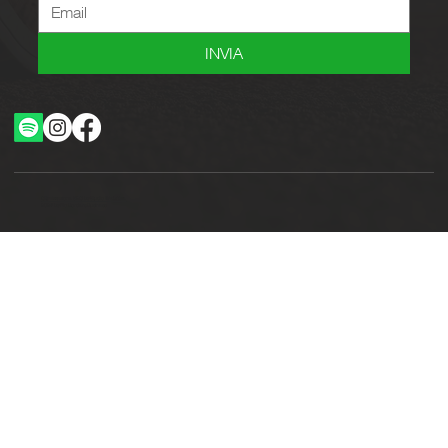
INVIA
Ottimizzazione SEO by Studio WebAlive
2024 by No Borders Business