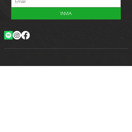
INVIA
Ottimizzazione SEO by Studio WebAlive
2024 by No Borders Business