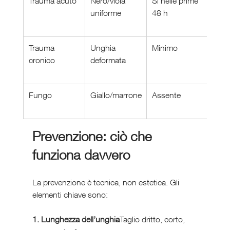
Trauma acuto
Nero/viola 
Sì nelle prime 
Migl
uniforme
48 h
Trauma 
Unghia 
Minimo
Lent
cronico
deformata
Fungo
Giallo/marrone
Assente
Prog
Prevenzione: ciò che 
funziona davvero
La prevenzione è tecnica, non estetica. Gli 
elementi chiave sono:
1. Lunghezza dell’unghia
Taglio dritto, corto, 