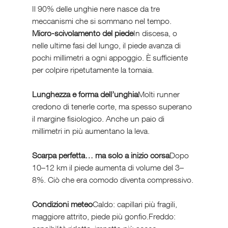
Il 90% delle unghie nere nasce da tre 
meccanismi che si sommano nel tempo.
Micro-scivolamento del piede
In discesa, o 
nelle ultime fasi del lungo, il piede avanza di 
pochi millimetri a ogni appoggio. È sufficiente 
per colpire ripetutamente la tomaia.
Lunghezza e forma dell’unghia
Molti runner 
credono di tenerle corte, ma spesso superano 
il margine fisiologico. Anche un paio di 
millimetri in più aumentano la leva.
Scarpa perfetta… ma solo a inizio corsa
Dopo 
10–12 km il piede aumenta di volume del 3–
8%. Ciò che era comodo diventa compressivo.
Condizioni meteo
Caldo: capillari più fragili, 
maggiore attrito, piede più gonfio.Freddo: 