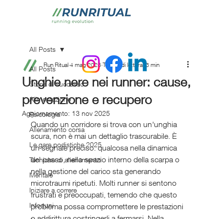
All Posts
Run Ritual
4 mag 2025
Tempo di lettura: 3 min
All Posts
Unghie nere nei runner: cause,
Storie di successo
prevenzione e recupero
Alimentazione
Aggiornamento:
13 nov 2025
Psicologia
Quando un corridore si trova con un'unghia 
Allenamento corsa
scura, non è mai un dettaglio trascurabile. È 
Le gare podistiche 2025
un segnale preciso: qualcosa nella dinamica 
del passo, nello spazio interno della scarpa o 
Tecniche di allenamento
nella gestione del carico sta generando 
Mentale
microtraumi ripetuti. Molti runner si sentono 
Iniziare a correre
frustrati e preoccupati, temendo che questo 
Infortuni
problema possa compromettere le prestazioni 
o addirittura costringerli a fermarsi. Nella 