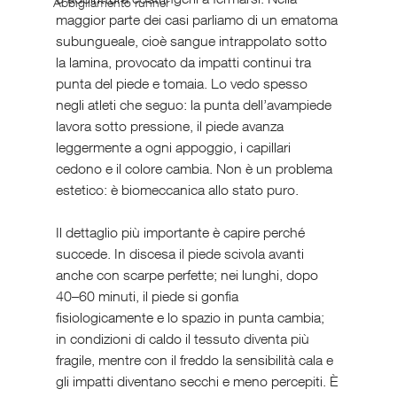
Abbigliamento runner
maggior parte dei casi parliamo di un ematoma 
subungueale, cioè sangue intrappolato sotto 
la lamina, provocato da impatti continui tra 
punta del piede e tomaia. Lo vedo spesso 
negli atleti che seguo: la punta dell’avampiede 
lavora sotto pressione, il piede avanza 
leggermente a ogni appoggio, i capillari 
cedono e il colore cambia. Non è un problema 
estetico: è biomeccanica allo stato puro.
Il dettaglio più importante è capire perché 
succede. In discesa il piede scivola avanti 
anche con scarpe perfette; nei lunghi, dopo 
40–60 minuti, il piede si gonfia 
fisiologicamente e lo spazio in punta cambia; 
in condizioni di caldo il tessuto diventa più 
fragile, mentre con il freddo la sensibilità cala e 
gli impatti diventano secchi e meno percepiti. È 