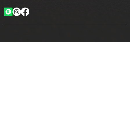
Ottimizzazione SEO by Studio WebAlive
2024 by No Borders Business