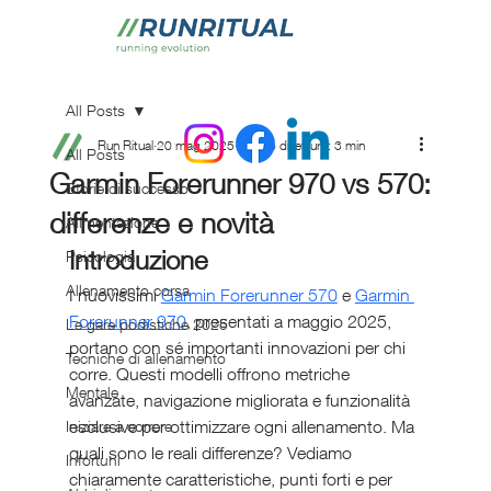
All Posts
Run Ritual
20 mag 2025
Tempo di lettura: 3 min
All Posts
Garmin Forerunner 970 vs 570:
Storie di successo
differenze e novità
Alimentazione
Introduzione
Psicologia
Allenamento corsa
I nuovissimi 
Garmin Forerunner 570
 e 
Garmin 
Forerunner 970
, presentati a maggio 2025, 
Le gare podistiche 2025
portano con sé importanti innovazioni per chi 
Tecniche di allenamento
corre. Questi modelli offrono metriche 
Mentale
avanzate, navigazione migliorata e funzionalità 
esclusive per ottimizzare ogni allenamento. Ma 
Iniziare a correre
quali sono le reali differenze? Vediamo 
Infortuni
chiaramente caratteristiche, punti forti e per 