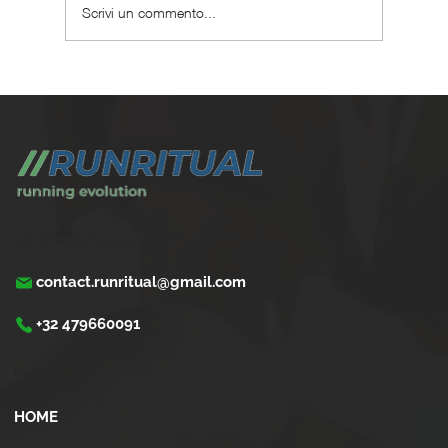
Scrivi un commento...
Le migliori scarpe da running per
iperpronazione
Trasforma la tua corsa con Run Ritual.
Programmi di training su misura per ogni appassionati di running
contact.runritual@gmail.com
+32 479660091
Menù
HOME