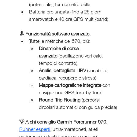
(potenziale), termometro pelle
Batteria prolungata (fino a 25 giorni 
smartwatch e 40 ore GPS multi-band)
🔝 Funzionalità software avanzate:
Tutte le metriche del 570, più:
Dinamiche di corsa 
avanzate
 (oscillazione verticale, 
tempo di contatto)
Analisi dettagliata HRV
 (variabilità 
cardiaca, recupero e stress)
Mappe cartografiche integrate
 con 
navigazione GPS turn-by-turn
Round-Trip Routing
 (percorsi 
circolari automatici con guida precisa)
💡 A chi consiglio Garmin Forerunner 970: 
Runner esperti
, ultra-maratoneti, atleti 
endurance, e trail runner che esigono 