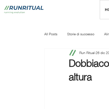
H
All Posts
Storie di successo
Ali
Run Ritual
26 dic 2
Mentale
Iniziare a correre
Dobbiaco 
altura