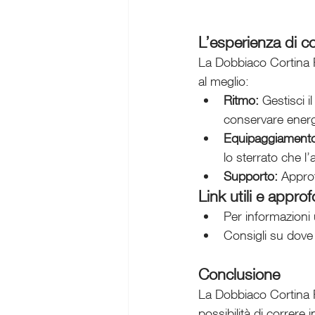
L’esperienza di co
La Dobbiaco Cortina R
al meglio:
Ritmo:
 Gestisci i
conservare energ
Equipaggiament
lo sterrato che l’a
Supporto:
 Approf
Link utili e appro
Per informazioni u
Consigli su dove 
Conclusione
La Dobbiaco Cortina R
possibilità di correre