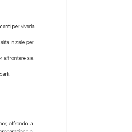
nti per viverla 
lita iniziale per 
 affrontare sia 
carti.
n
er, offrendo la 
 preparazione e 