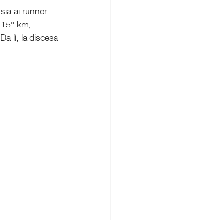
sia ai runner 
l 15° km, 
a lì, la discesa 