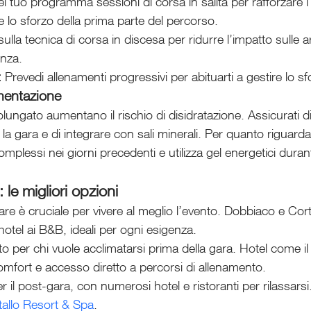
nel tuo programma sessioni di corsa in salita per rafforzare i
 lo sforzo della prima parte del percorso.
ulla tecnica di corsa in discesa per ridurre l’impatto sulle ar
enza.
:
 Prevedi allenamenti progressivi per abituarti a gestire lo 
imentazione
rolungato aumentano il rischio di disidratazione. Assicurati d
a gara e di integrare con sali minerali. Per quanto riguarda
complessi nei giorni precedenti e utilizza gel energetici duran
le migliori opzioni
are è cruciale per vivere al meglio l’evento. Dobbiaco e Cor
 hotel ai B&B, ideali per ogni esigenza.
to per chi vuole acclimatarsi prima della gara. Hotel come il
omfort e accesso diretto a percorsi di allenamento.
er il post-gara, con numerosi hotel e ristoranti per rilassarsi
tallo Resort & Spa
.