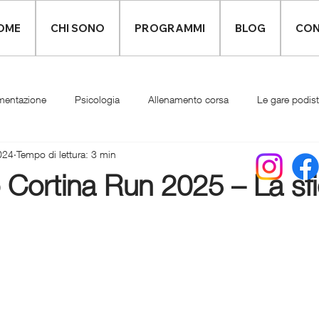
OME
CHI SONO
PROGRAMMI
BLOG
CON
mentazione
Psicologia
Allenamento corsa
Le gare podis
024
Tempo di lettura: 3 min
Infortuni
Abbigliamento runner
Cortina Run 2025 – La sfi