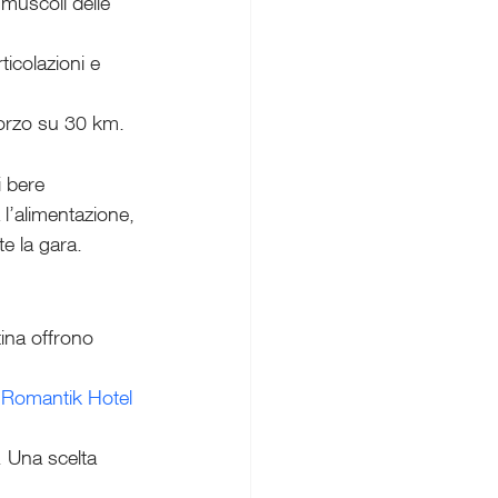
 muscoli delle 
ticolazioni e 
sforzo su 30 km.
i bere 
 l’alimentazione, 
te la gara.
tina offrono 
 
Romantik Hotel 
. Una scelta 