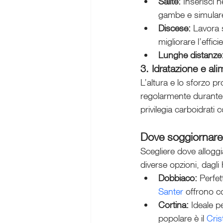
Salite:
 Inserisci 
gambe e simulare
Discese:
 Lavora s
migliorare l’effici
Lunghe distanze
3. Idratazione e al
L’altura e lo sforzo p
regolarmente durante l
privilegia carboidrati 
Dove soggiornare: 
Scegliere dove alloggi
diverse opzioni, dagli
Dobbiaco:
 Perfet
Santer
 offrono c
Cortina:
 Ideale p
popolare è il 
Cris