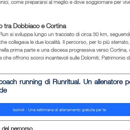
ecnici, come prepararsi al meglio e dove soggiornare per vi
o tra Dobbiaco e Cortina
un si sviluppa lungo un tracciato di circa 30 km, seguendo
che collegava le due località. Il percorso, per lo più sterrato,
 nella prima parte e una discesa progressiva verso Cortina,
ste che offrono scorci incantevoli sulle Dolomiti, Patrimonio 
coach running di Runritual. Un allenatore p
ide 
Iscriviti - Una settimana di allenamento gratuita per te
tà del percorso