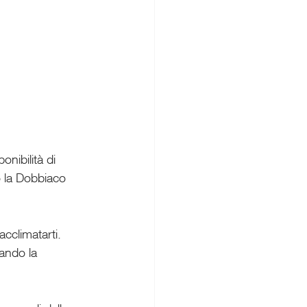
nibilità di 
o la Dobbiaco 
cclimatarti. 
rando la 