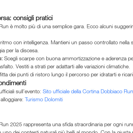
rsa: consigli pratici
un è molto più di una semplice gara. Ecco alcuni suggerime
l ritmo con intelligenza. Mantieni un passo controllato nella sa
ia per la discesa.
o:
 Scegli scarpe con buona ammortizzazione e aderenza per
sfalto. Vestiti a strati per adattarti alle variazioni climatiche.
itta dei punti di ristoro lungo il percorso per idratarti e ricari
fondimenti
fficiali sull’evento: 
Sito ufficiale della Cortina Dobbiaco Ru
alloggiare: 
Turismo Dolomiti
un 2025 rappresenta una sfida straordinaria per ogni runn
 in uno dei contesti naturali più belli al mondo. Con la giusta