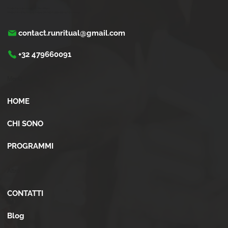
Trasforma la tua corsa con Run Ritual.
Programmi di training su misura per ogni appassionati di running
contact.runritual@gmail.com
+32 479660091
Menù
HOME
CHI SONO
PROGRAMMI
Altro
CONTATTI
Blog