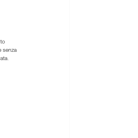
to 
e senza 
ata.