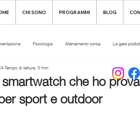
OME
CHI SONO
PROGRAMMI
BLOG
CON
mentazione
Psicologia
Allenamento corsa
Le gare podis
24
Tempo di lettura: 3 min
Infortuni
Abbigliamento runner
i smartwatch che ho prova
 per sport e outdoor