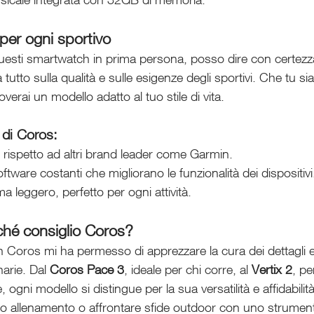
 per ogni sportivo
questi smartwatch in prima persona, posso dire con certez
utto sulla qualità e sulle esigenze degli sportivi. Che tu sia
overai un modello adatto al tuo stile di vita.
i di Coros
:
i rispetto ad altri brand leader come Garmin.
tware costanti che migliorano le funzionalità dei dispositivi
 leggero, perfetto per ogni attività.
ché consiglio Coros?
h Coros mi ha permesso di apprezzare la cura dei dettagli e
arie. Dal 
Coros Pace 3
, ideale per chi corre, al 
Vertix 2
, pe
ogni modello si distingue per la sua versatilità e affidabilità
 tuo allenamento o affrontare sfide outdoor con uno strumen