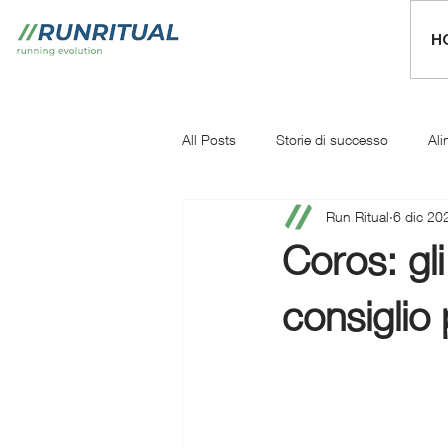
H
All Posts
Storie di successo
Ali
Run Ritual
6 dic 20
Mentale
Iniziare a correre
Coros: gl
consiglio