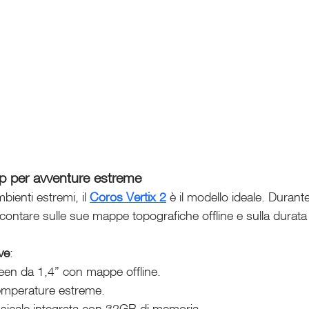
top per avventure estreme
bienti estremi, il 
Coros Vertix 2
 è il modello ideale. Durant
contare sulle sue mappe topografiche offline e sulla durata d
ive
:
een da 1,4” con mappe offline.
temperature estreme.
sicale integrata con 32GB di memoria.