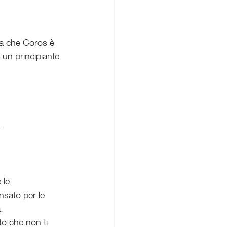
za che Coros è 
 un principiante 
.
 le 
nsato per le 
.
to che non ti 