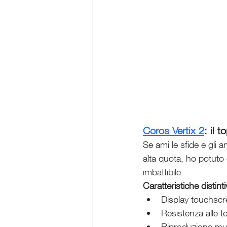
Coros Vertix 2
: il 
Se ami le sfide e gli am
alta quota, ho potuto 
imbattibile.
Caratteristiche distint
Display touchscr
Resistenza alle 
Riproduzione mu