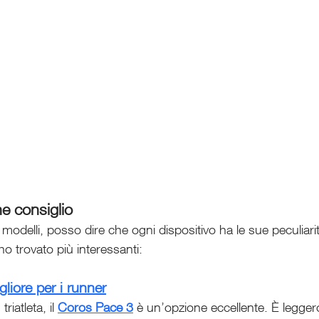
he consiglio
modelli, posso dire che ogni dispositivo ha le sue peculiari
 ho trovato più interessanti:
liore per i runner
iatleta, il 
Coros Pace 3
 è un’opzione eccellente. È leggero,