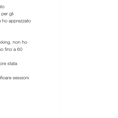
to 
per gli 
he ho apprezzato 
ekking, non ho 
o fino a 60 
pre stata 
ficare sessioni 