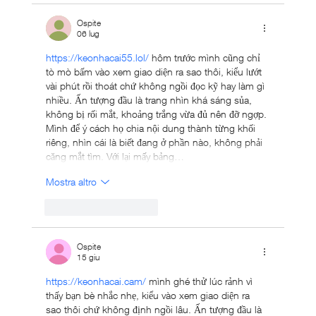
Ospite
06 lug
https://keonhacai55.lol/
 hôm trước mình cũng chỉ 
tò mò bấm vào xem giao diện ra sao thôi, kiểu lướt 
vài phút rồi thoát chứ không ngồi đọc kỹ hay làm gì 
nhiều. Ấn tượng đầu là trang nhìn khá sáng sủa, 
không bị rối mắt, khoảng trắng vừa đủ nên đỡ ngợp. 
Mình để ý cách họ chia nội dung thành từng khối 
riêng, nhìn cái là biết đang ở phần nào, không phải 
căng mắt tìm. Với lại mấy bảng…
Mostra altro
Mi piace
Rispondi
Ospite
15 giu
https://keonhacai.cam/
 mình ghé thử lúc rảnh vì 
thấy bạn bè nhắc nhẹ, kiểu vào xem giao diện ra 
sao thôi chứ không định ngồi lâu. Ấn tượng đầu là 