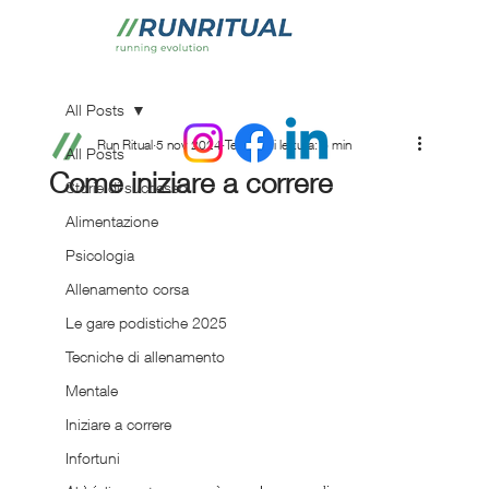
All Posts
Run Ritual
5 nov 2024
Tempo di lettura: 6 min
All Posts
Come iniziare a correre
Storie di successo
Alimentazione
Psicologia
Allenamento corsa
Le gare podistiche 2025
Tecniche di allenamento
Mentale
Iniziare a correre
Infortuni