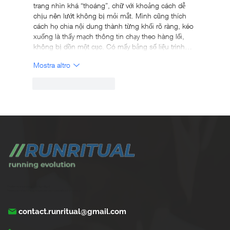
trang nhìn khá “thoáng”, chữ với khoảng cách dễ 
chịu nên lướt không bị mỏi mắt. Mình cũng thích 
cách họ chia nội dung thành từng khối rõ ràng, kéo 
xuống là thấy mạch thông tin chạy theo hàng lối, 
không bị dồn một cục. Có mấy bảng số liệu trình…
Mostra altro
Mi piace
Rispondi
Trasforma la tua corsa con Run Ritual.
Programmi di training su misura per ogni appassionati di running
contact.runritual@gmail.com