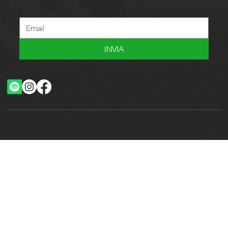
INVIA
Ottimizzazione SEO by Studio WebAlive
2024 by No Borders Business