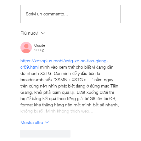
Scrivi un commento...
Più nuovi
Come correre senza infortunarti sopra i 90
kg
Ospite
20 lug
https://xosoplus.mobi/xstg-xo-so-tien-giang-
cr89.html
 mình vào xem thử cho biết vì đang cần 
dò nhanh XSTG. Cái mình để ý đầu tiên là 
breadcrumb kiểu “XSMN » XSTG » …” nằm ngay 
trên cùng nên nhìn phát biết đang ở đúng mục Tiền 
Giang, khỏi phải bấm qua lại. Lướt xuống dưới thì 
họ để bảng kết quả theo từng giải từ G8 lên tới ĐB, 
format khá thẳng hàng nên mắt mình bắt số nhanh, 
không bị rối. Mình không thích web…
Mostra altro
Mi piace
Rispondi