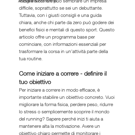
Iniziare a correre può sembrare un’impresa 
Abbigliamento runner
difficile, soprattutto se sei un debuttante. 
Tuttavia, con i giusti consigli e una guida 
chiara, anche chi parte da zero può godere dei 
benefici fisici e mentali di questo sport. Questo 
articolo offre un programma base per 
cominciare, con informazioni essenziali per 
trasformare la corsa in un’attività parte della 
tua routine.
Come iniziare a correre - definire il 
tuo obiettivo
Per iniziare a correre in modo efficace, è 
importante stabilire un obiettivo concreto. Vuoi 
migliorare la forma fisica, perdere peso, ridurre 
lo stress o semplicemente scoprire il mondo 
del running? Sapere perché inizi ti aiuta a 
mantenere alta la motivazione. Avere un 
obiettivo chiaro permette di monitorare i 