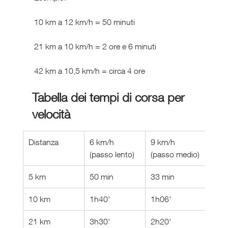
 10 km a 12 km/h = 50 minuti
 21 km a 10 km/h = 2 ore e 6 minuti
 42 km a 10,5 km/h = circa 4 ore
Tabella dei tempi di corsa per 
velocità
Distanza
6 km/h 
9 km/h 
12 k
(passo lento)
(passo medio)
(pas
5 km
50 min
33 min
25 m
10 km
1h40’
1h06’
50 m
21 km
3h30’
2h20’
1h45