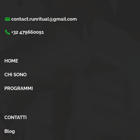
Trasforma la tua corsa con Run Ritual.
Programmi di training su misura per ogni appassionati di running
contact.runritual@gmail.com
+32 479660091
Menù
HOME
CHI SONO
PROGRAMMI
Altro
CONTATTI
Blog