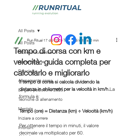
All Posts
Run Ritual
17 dic 2025
Tempo di lettura: 5 min
All Posts
Tempo di corsa con km e
Storie di successo
velocità: guida completa per
Alimentazione
calcolarlo e migliorarlo
Psicologia
Allenamento corsa
Il tempo di corsa si calcola dividendo la 
distanza in chilometri per la velocità in km/h.
La 
Le gare podistiche 2025
formula è:
Tecniche di allenamento
Mentale
Tempo (ore) = Distanza (km) ÷ Velocità (km/h)
Iniziare a correre
Per ottenere il tempo in minuti, il valore 
Infortuni
decimale va moltiplicato per 60.