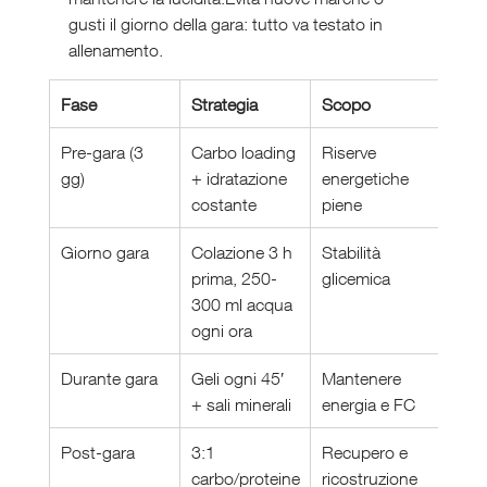
gusti il giorno della gara: tutto va testato in 
allenamento.
Fase
Strategia
Scopo
Pre-gara (3 
Carbo loading 
Riserve 
gg)
+ idratazione 
energetiche 
costante
piene
Giorno gara
Colazione 3 h 
Stabilità 
prima, 250-
glicemica
300 ml acqua 
ogni ora
Durante gara
Geli ogni 45′ 
Mantenere 
+ sali minerali
energia e FC
Post-gara
3:1 
Recupero e 
carbo/proteine
ricostruzione 