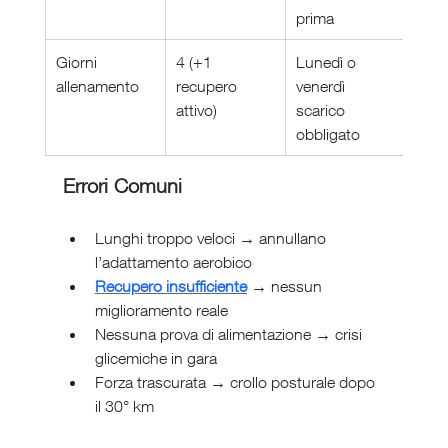
prima
Giorni 
4 (+1 
Lunedì o 
allenamento
recupero 
venerdì 
attivo)
scarico 
obbligato
Errori Comuni
Lunghi troppo veloci → annullano 
l’adattamento aerobico
Recupero insufficiente
 → nessun 
miglioramento reale
Nessuna prova di alimentazione → crisi 
glicemiche in gara
Forza trascurata → crollo posturale dopo 
il 30° km