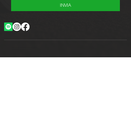
INVIA
Ottimizzazione SEO by Studio WebAlive
2024 by No Borders Business