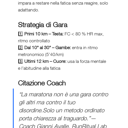
impara a restare nella fatica senza reagire, solo 
adattando.
Strategia di Gara
1️⃣ 
Primi 10 km – Testa:
 FC < 80 % HR max, 
ritmo controllato
2️⃣ 
Dal 10° al 30° – Gambe:
 entra in ritmo 
metronomico (5’40/km)
3️⃣ 
Ultimi 12 km – Cuore:
 usa la forza mentale 
e l’abitudine alla fatica
Citazione Coach
“La maratona non è una gara contro 
gli altri ma contro il tuo 
disordine.Solo un metodo ordinato 
porta chiarezza al traguardo.”— 
Coach Gianni Avalle, RunRitual Lab 