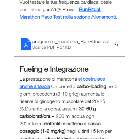
Vuoi testare la tua frequenza cardiaca ideale 
per il ritmo gara?👉 Prova il 
RunRitual 
Marathon Pace Test nella sezione Allenamenti.
programmi_maratona_RunRitual
.pdf
Scarica PDF • 21KB
Fueling e Integrazione
La prestazione di maratona 
si costruisce 
anche a tavola
.Un corretto 
carbo-loading
 nei 3 
giorni precedenti (8-10 g/kg) aumenta le 
riserve di glicogeno muscolare del 20-25 
%.Durante la corsa, assumi 
30-60 g 
carboidrati/ora
 + 200 ml acqua ogni 
20′.Integra 
elettroliti e caffeina a basso 
dosaggio (1-2 mg/kg)
 negli ultimi 15 km per 
mantenere la lucidità.Evita nuove marche o 