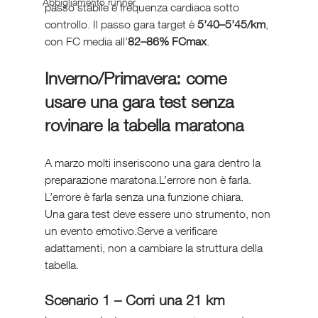
Abbigliamento runner
passo stabile e frequenza cardiaca sotto 
controllo. Il passo gara target è 
5’40–5’45/km
, 
con FC media all’
82–86% FCmax
.
Inverno/Primavera: come 
usare una gara test senza 
rovinare la tabella maratona
A marzo molti inseriscono una gara dentro la 
preparazione maratona.L’errore non è farla. 
L’errore è farla senza una funzione chiara.
Una gara test deve essere uno strumento, non 
un evento emotivo.Serve a verificare 
adattamenti, non a cambiare la struttura della 
tabella.
Scenario 1 – Corri una 21 km