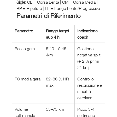
Sigle:
 CL = Corsa Lenta | CM = Corsa Media | 
RP = Ripetute | LL = Lungo Lento/Progressivo
Parametri di Riferimento
Parametro
Range target 
Indicazione 
sub 4 h
coach
Passo gara
5’40 – 5’45 
Gestione 
/km
negativa split 
(+ 2 % primi 
21 km)
FC media gara
82–86 % HR 
Controllo 
max
respirazione e 
stabilità 
cardiaca
Volume 
55–75 km
Picco 3-4 
settimanale
settimane 