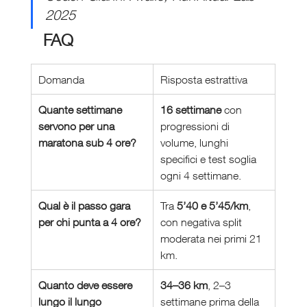
2025
FAQ
Domanda
Risposta estrattiva
Quante settimane 
16 settimane
 con 
servono per una 
progressioni di 
maratona sub 4 ore?
volume, lunghi 
specifici e test soglia 
ogni 4 settimane.
Qual è il passo gara 
Tra 
5’40 e 5’45/km
, 
per chi punta a 4 ore?
con negativa split 
moderata nei primi 21 
km.
Quanto deve essere 
34–36 km
, 2–3 
lungo il lungo 
settimane prima della 