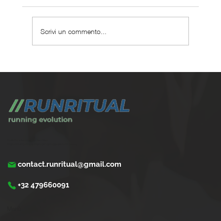
Scrivi un commento...
Perché scegliere un coaching corsa
personalizzato ?
Trasforma la tua corsa con Run Ritual.
Programmi di training su misura per ogni appassionati di running
contact.runritual@gmail.com
+32 479660091
Menù