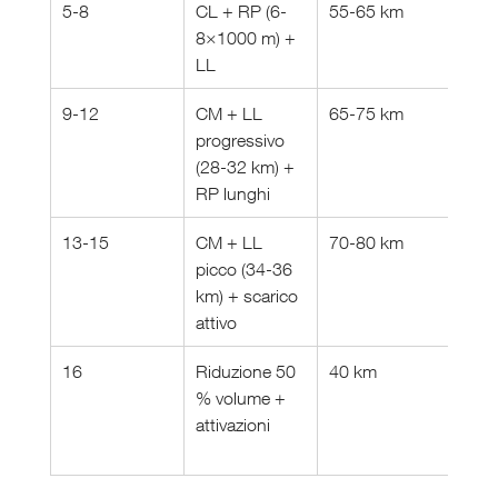
5-8
CL + RP (6-
55-65 km
VO₂ 
8×1000 m) + 
tenu
LL
prol
9-12
CM + LL 
65-75 km
Sogli
progressivo 
resi
(28-32 km) + 
spec
RP lunghi
13-15
CM + LL 
70-80 km
Simu
picco (34-36 
gara
km) + scarico 
gest
attivo
16
Riduzione 50 
40 km
Tape
% volume + 
prim
attivazioni
neu
re