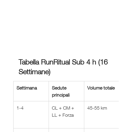
Tabella RunRitual Sub 4 h (16 
Settimane)
Settimana
Sedute 
Volume totale
Focu
principali
fisio
1-4
CL + CM + 
45-55 km
Cost
LL + Forza
aero
(Z2)