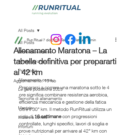
All Posts
Run Ritual
7 dic 2025
Tempo di lettura: 5 min
All Posts
Allenamento Maratona – La
Storie di successo
tabella definitiva per prepararti
Alimentazione
ai 42 km
Psicologia
Allenamento corsa
Aggiornamento:
15 feb
Prepararsi a correre una maratona sotto le 4 
Le gare podistiche 2025
ore significa combinare resistenza aerobica, 
Tecniche di allenamento
efficienza meccanica e gestione della fatica 
Mentale
oltre il 30° km. Il metodo RunRitual utilizza un 
ciclo di 
16 settimane
 con progressioni 
Iniziare a correre
controllate, lunghi specifici, lavori di soglia e 
Infortuni
prove nutrizionali per arrivare al 42° km con 