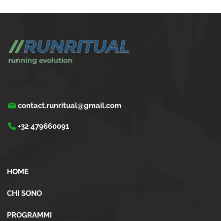
Come gestire la corsa con problemi cardiaci
leggeri
Trasforma la tua corsa con Run Ritual.
Programmi di training su misura per ogni appassionati di running
contact.runritual@gmail.com
+32 479660091
Menù
HOME
CHI SONO
PROGRAMMI