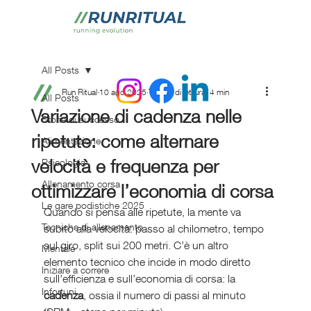
All Posts
Run Ritual
10 ago 2025
Tempo di lettura: 4 min
All Posts
Variazione di cadenza nelle
Storie di successo
ripetute: come alternare
Alimentazione
velocità e frequenza per
Psicologia
Allenamento corsa
ottimizzare l’economia di corsa
Le gare podistiche 2025
Quando si pensa alle ripetute, la mente va 
Tecniche di allenamento
subito alla velocità: passo al chilometro, tempo 
sul giro, split sui 200 metri. C’è un altro 
Mentale
elemento tecnico che incide in modo diretto 
Iniziare a correre
sull’efficienza e sull’economia di corsa: la 
Infortuni
cadenza
, ossia il numero di passi al minuto 