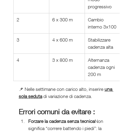
progressivo
2
6 x 300 m
Cambio 
interno 3x100
3
4 x 600 m
Stabilizzare 
cadenza alta
4
3 x 800 m
Alternanza 
cadenza ogni 
200 m
📌 Nelle settimane con carico alto, inserire 
una 
sola seduta
 di variazione di cadenza.
Errori comuni da evitare :
Forzare la cadenza senza tecnica
Non 
significa “correre battendo i piedi”: la 