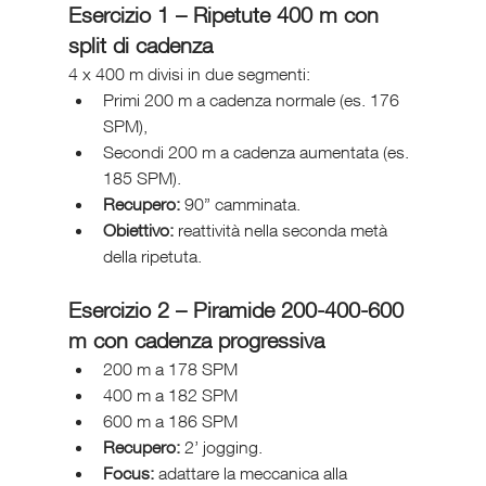
Esercizio 1 – Ripetute 400 m con 
split di cadenza
4 x 400 m divisi in due segmenti:
Primi 200 m a cadenza normale (es. 176 
SPM),
Secondi 200 m a cadenza aumentata (es. 
185 SPM).
Recupero:
 90” camminata.
Obiettivo:
 reattività nella seconda metà 
della ripetuta.
Esercizio 2 – Piramide 200-400-600 
m con cadenza progressiva
200 m a 178 SPM
400 m a 182 SPM
600 m a 186 SPM
Recupero:
 2’ jogging.
Focus:
 adattare la meccanica alla 