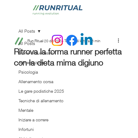
All Posts
Run Ritual
20 dic 2024
Tempo di lettura: 3 min
All Posts
Ritrova la forma runner perfetta
Storie di successo
con la dieta mima digiuno
Alimentazione
Psicologia
Allenamento corsa
Le gare podistiche 2025
Tecniche di allenamento
Mentale
Iniziare a correre
Infortuni