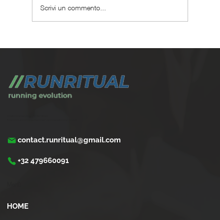
Scrivi un commento...
Le vitamine fanno ingrassare i runner ? Miti e veri
Trasforma la tua corsa con Run Ritual.
Programmi di training su misura per ogni appassionati di running
contact.runritual@gmail.com
+32 479660091
Menù
HOME