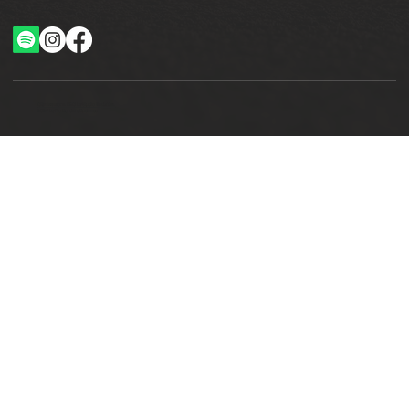
Ottimizzazione SEO by Studio WebAlive
2024 by No Borders Business