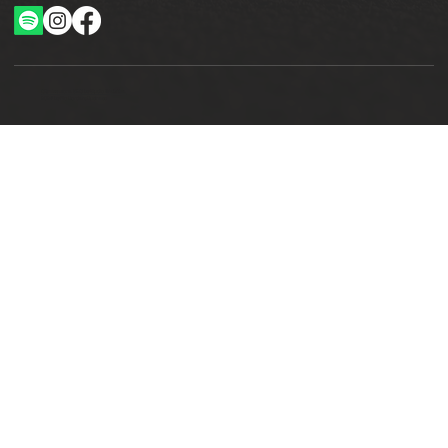
Ottimizzazione SEO by Studio WebAlive
2024 by No Borders Business