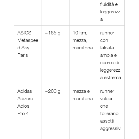
fluidità e 
leggerezz
a
ASICS 
~185 g
10 km, 
runner 
Metaspee
mezza, 
con 
d Sky 
maratona
falcata 
Paris
ampia e 
ricerca di 
leggerezz
a estrema
Adidas 
~200 g
mezza e 
runner 
Adizero 
maratona
veloci 
Adios 
che 
Pro 4
tollerano 
assetti 
aggressivi