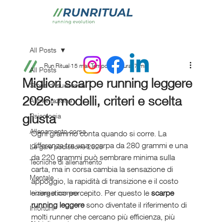
All Posts
Run Ritual
15 mar
Tempo di lettura: 7 min
All Posts
Migliori scarpe running leggere
Storie di successo
2026: modelli, criteri e scelta
Alimentazione
giusta
Psicologia
Allenamento corsa
Ogni grammo conta quando si corre. La 
differenza tra una scarpa da 280 grammi e una 
Le gare podistiche 2025
da 220 grammi può sembrare minima sulla 
Tecniche di allenamento
carta, ma in corsa cambia la sensazione di 
Mentale
appoggio, la rapidità di transizione e il costo 
energetico percepito. Per questo le 
scarpe 
Iniziare a correre
running leggere
 sono diventate il riferimento di 
Infortuni
molti runner che cercano più efficienza, più 