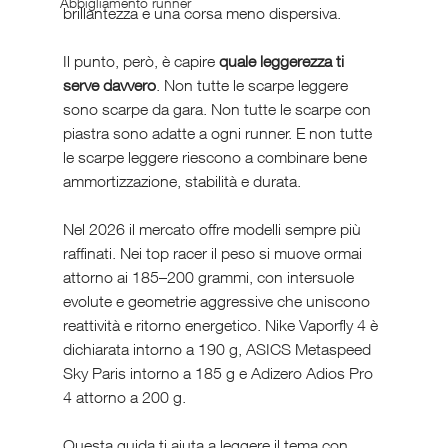
Abbigliamento runner
brillantezza e una corsa meno dispersiva.
Il punto, però, è capire 
quale leggerezza ti 
serve davvero
. Non tutte le scarpe leggere 
sono scarpe da gara. Non tutte le scarpe con 
piastra sono adatte a ogni runner. E non tutte 
le scarpe leggere riescono a combinare bene 
ammortizzazione, stabilità e durata.
Nel 2026 il mercato offre modelli sempre più 
raffinati. Nei top racer il peso si muove ormai 
attorno ai 185–200 grammi, con intersuole 
evolute e geometrie aggressive che uniscono 
reattività e ritorno energetico. Nike Vaporfly 4 è 
dichiarata intorno a 190 g, ASICS Metaspeed 
Sky Paris intorno a 185 g e Adizero Adios Pro 
4 attorno a 200 g.
Questa guida ti aiuta a leggere il tema con 