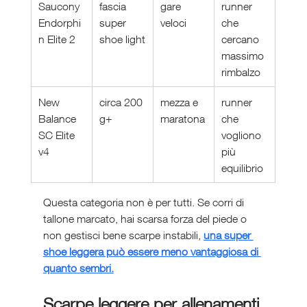
Saucony 
fascia 
gare 
runner 
Endorphi
super 
veloci
che 
n Elite 2
shoe light
cercano 
massimo 
rimbalzo
New 
circa 200 
mezza e 
runner 
Balance 
g+
maratona
che 
SC Elite 
vogliono 
v4
più 
equilibrio
Questa categoria non è per tutti. Se corri di 
tallone marcato, hai scarsa forza del piede o 
non gestisci bene scarpe instabili, 
una super 
shoe leggera può essere meno vantaggiosa di 
quanto sembri.
Scarpe leggere per allenamenti 