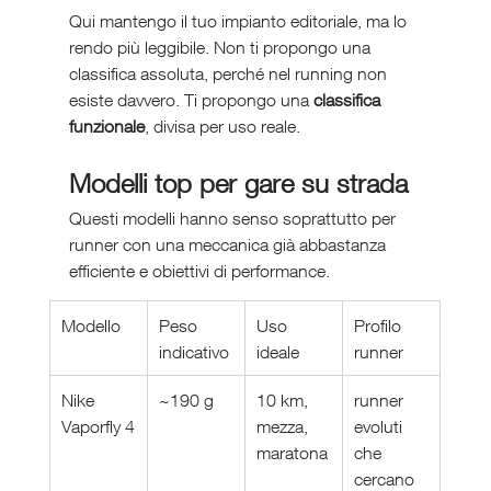
Qui mantengo il tuo impianto editoriale, ma lo 
rendo più leggibile. Non ti propongo una 
classifica assoluta, perché nel running non 
esiste davvero. Ti propongo una 
classifica 
funzionale
, divisa per uso reale.
Modelli top per gare su strada
Questi modelli hanno senso soprattutto per 
runner con una meccanica già abbastanza 
efficiente e obiettivi di performance.
Modello
Peso 
Uso 
Profilo 
indicativo
ideale
runner
Nike 
~190 g
10 km, 
runner 
Vaporfly 4
mezza, 
evoluti 
maratona
che 
cercano 