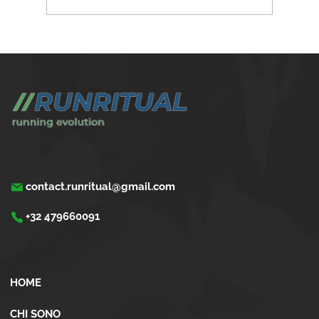
Maratona sub 3 ore: il percorso completo
con un personal coach
Trasforma la tua corsa con Run Ritual.
Programmi di training su misura per ogni appassionati di running
contact.runritual@gmail.com
+32 479660091
Menù
HOME
CHI SONO