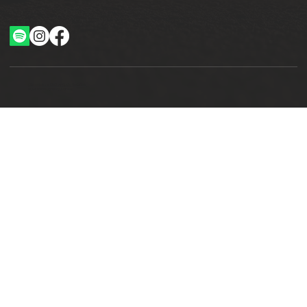
Ottimizzazione SEO by Studio WebAlive
2024 by No Borders Business