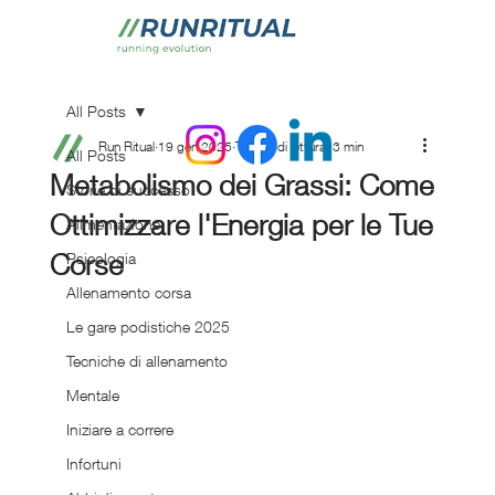
All Posts
Run Ritual
19 gen 2025
Tempo di lettura: 3 min
All Posts
Metabolismo dei Grassi: Come
Storie di successo
Ottimizzare l'Energia per le Tue
Alimentazione
Corse
Psicologia
Allenamento corsa
Le gare podistiche 2025
Tecniche di allenamento
Mentale
Iniziare a correre
Infortuni