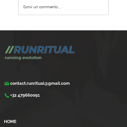
Scrivi un commento...
Maratona sub 3 ore: il percorso completo
con un personal coach
Trasforma la tua corsa con Run Ritual.
Programmi di training su misura per ogni appassionati di running
contact.runritual@gmail.com
+32 479660091
Menù
HOME