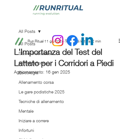
All Posts
Run Ritual
11 giu 2024
Tempo di lettura: 2 min
All Posts
L'Importanza del Test del
Storie di successo
Lattato per i Corridori a Piedi
Alimentazione
Aggiornamento:
16 gen 2025
Psicologia
Allenamento corsa
Le gare podistiche 2025
Tecniche di allenamento
Mentale
Iniziare a correre
Infortuni