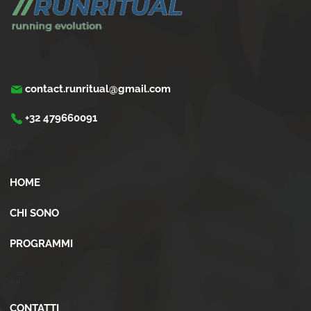
Trasforma la tua corsa con Run Ritual.
Programmi di training su misura per ogni appassionati di running
contact.runritual@gmail.com
+32 479660091
Menù
HOME
CHI SONO
PROGRAMMI
Altro
CONTATTI