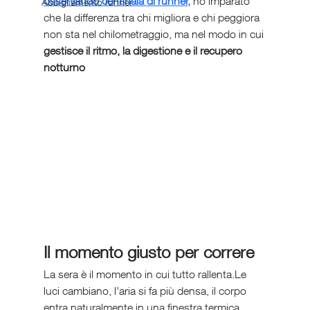
osservando centinaia di runner,
 ho imparato 
Abbigliamento runner
che la differenza tra chi migliora e chi peggiora 
non sta nel chilometraggio, ma nel modo in cui 
gestisce il ritmo, la digestione e il recupero 
notturno
Il momento giusto per correre
La sera è il momento in cui tutto rallenta.Le 
luci cambiano, l’aria si fa più densa, il corpo 
entra naturalmente in una finestra termica 