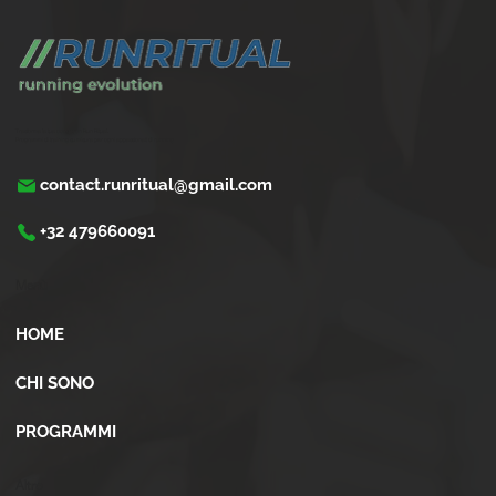
Trasforma la tua corsa con Run Ritual.
Programmi di training su misura per ogni appassionati di running
contact.runritual@gmail.com
+32 479660091
Menù
HOME
CHI SONO
PROGRAMMI
Altro