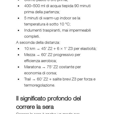
400–500 ml di acqua tiepida 90 minuti 
prima della partenza;
5 minuti di warm-up indoor se la 
temperatura è sotto 10 °C;
Indumenti traspiranti, mai impermeabili 
completi.
A seconda della distanza:
10 km → 45’ Z2 + 6 × 1’ Z3 per elasticità;
Mezza → 60’ Z2 progressivo per 
efficienza aerobica;
Maratona → 75’ Z2 costante per 
economia di corsa;
Trail → 60’ Z2 + salite brevi Z3 per forza e 
termoregolazione.
Il significato profondo del 
correre la sera
Correre la sera è anche un modo per 