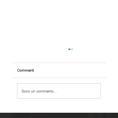
Commenti
Scrivi un commento...
Come gestire la corsa con problemi cardiaci
leggeri