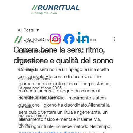
All Posts
Run Ritual
2 nov 2025
Tempo di lettura: 5 min
All Posts
Correre bene la sera: ritmo,
Storie di successo
digestione e qualità del sonno
Alimentazione
Correre la sera non è un ripiego: è una scelta 
Psicologia
consapevole.È la corsa di chi arriva a fine 
Allenamento corsa
giornata con la mente piena e il corpo stanco, 
Le gare podistiche 2025
ma sente ancora il bisogno di chiudere il 
Tecniche di allenamento
cerchio, di lasciare che il movimento sistemi 
quello che il giorno ha disordinato.Allenarsi la 
Mentale
sera può diventare un rituale rigenerante, un 
Iniziare a correre
allenamento fisico e mentale insieme.Ma, 
Infortuni
come ogni rituale, richiede metodo.Nel tempo, 