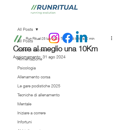
All Posts
Run Ritual
25 lug 2024
Tempo di lettura: 2 min
All Posts
Corre al meglio una 10Km
Storie di successo
Aggiornamento:
31 ago 2024
Alimentazione
Psicologia
Allenamento corsa
Le gare podistiche 2025
Tecniche di allenamento
Mentale
Iniziare a correre
Infortuni