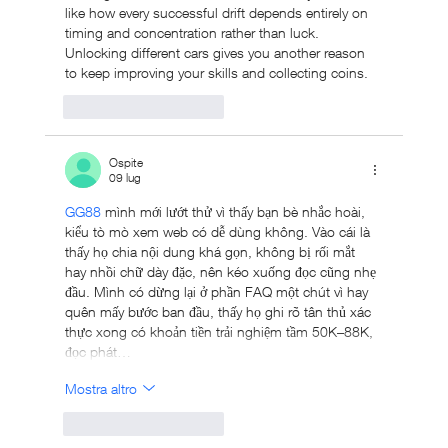
like how every successful drift depends entirely on 
timing and concentration rather than luck. 
Unlocking different cars gives you another reason 
to keep improving your skills and collecting coins.
Mi piace
Rispondi
Ospite
09 lug
GG88
 mình mới lướt thử vì thấy bạn bè nhắc hoài, 
kiểu tò mò xem web có dễ dùng không. Vào cái là 
thấy họ chia nội dung khá gọn, không bị rối mắt 
hay nhồi chữ dày đặc, nên kéo xuống đọc cũng nhẹ 
đầu. Mình có dừng lại ở phần FAQ một chút vì hay 
quên mấy bước ban đầu, thấy họ ghi rõ tân thủ xác 
thực xong có khoản tiền trải nghiệm tầm 50K–88K, 
đọc phát…
Mostra altro
Mi piace
Rispondi