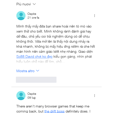
Più nuovi
Come gestire la corsa con problemi cardiaci
leggeri
Ospite
21 ore fa
Mình thấy mấy đứa bạn share hoài nên tò mò vào 
xem thử cho biết. Mình không rành đánh giá hay 
dở đâu, chủ yếu coi trải nghiệm dùng có dễ chịu 
không thôi. Vừa mở lên là thấy nội dung nhảy ra 
khá nhanh, không bị mấy hiệu ứng rườm rà che hết 
màn hình nên cảm giác lướt nhẹ nhàng. Giao diện 
Sc88 David chơi ko đẹp
 kiểu gọn gàng, nhìn phát 
hiểu luôn chỗ nào để tìm, chỗ…
Mostra altro
Mi piace
Rispondi
Ospite
09 lug
There aren't many browser games that keep me 
coming back, but 
the drift boss
 definitely does. I 