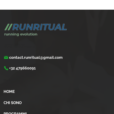
Trasforma la tua corsa con Run Ritual.
Programmi di training su misura per ogni appassionati di running
contact.runritual@gmail.com
+32 479660091
Menù
HOME
CHI SONO