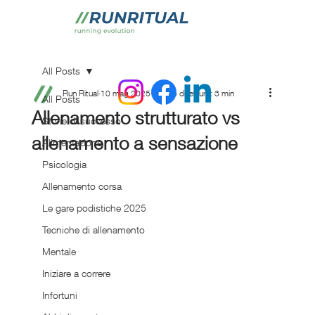
All Posts
Run Ritual
10 mag 2025
Tempo di lettura: 3 min
All Posts
Allenamento strutturato vs
Storie di successo
allenamento a sensazione
Alimentazione
Psicologia
Allenamento corsa
Le gare podistiche 2025
Tecniche di allenamento
Mentale
Iniziare a correre
Infortuni