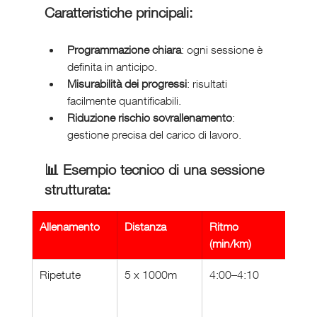
Caratteristiche principali:
Programmazione chiara
: ogni sessione è 
definita in anticipo.
Misurabilità dei progressi
: risultati 
facilmente quantificabili.
Riduzione rischio sovrallenamento
: 
gestione precisa del carico di lavoro.
📊 Esempio tecnico di una sessione 
strutturata:
Allenamento
Distanza
Ritmo 
FC (
(min/km)
Ripetute
5 x 1000m
4:00–4:10
160