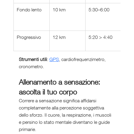
Fondo lento
10 km
5:30–6:00
130
Progressivo
12 km
5:20 > 4:40
140
Strumenti utili
: 
GPS
, cardiofrequenzimetro, 
cronometro.
Allenamento a sensazione: 
ascolta il tuo corpo
Correre a sensazione significa affidarsi 
completamente alla percezione soggettiva 
dello sforzo. Il cuore, la respirazione, i muscoli 
e persino lo stato mentale diventano le guide 
primarie.