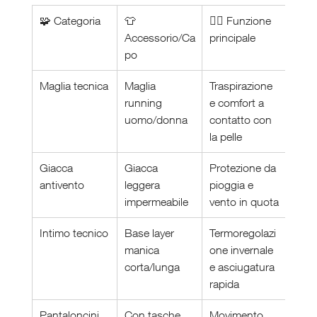
🧩 Categoria
👕 
🏃‍♂️ Funzione 
Accessorio/Ca
principale
po
Maglia tecnica
Maglia 
Traspirazione 
running 
e comfort a 
uomo/donna
contatto con 
la pelle
Giacca 
Giacca 
Protezione da 
antivento
leggera 
pioggia e 
impermeabile
vento in quota
Intimo tecnico
Base layer 
Termoregolazi
manica 
one invernale 
corta/lunga
e asciugatura 
rapida
Pantaloncini 
Con tasche 
Movimento 