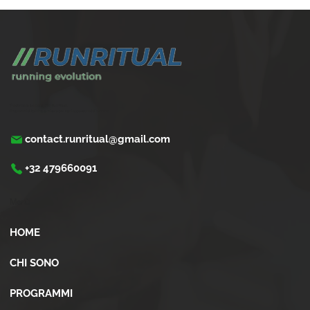
Le migliori scarpe da running per
iperpronazione
Trasforma la tua corsa con Run Ritual.
Programmi di training su misura per ogni appassionati di running
contact.runritual@gmail.com
+32 479660091
Menù
HOME
CHI SONO
PROGRAMMI