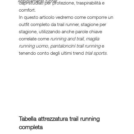
Abbigliamento runner
capi studiati per protezione, traspirabilità e 
comfort.
In questo articolo vedremo come comporre un 
outfit completo da trail runner, stagione per 
stagione, utilizzando anche parole chiave 
correlate come 
running and trail
, 
maglia 
running uomo
, 
pantaloncini trail running
 e 
tenendo conto degli ultimi trend 
trial sports
.
Tabella attrezzatura trail running 
completa