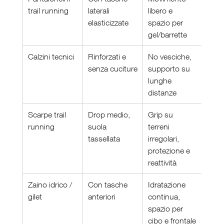
trail running
laterali 
libero e 
elasticizzate
spazio per 
gel/barrette
Calzini tecnici
Rinforzati e 
No vesciche, 
senza cuciture
supporto su 
lunghe 
distanze
Scarpe trail 
Drop medio, 
Grip su 
running
suola 
terreni 
tassellata
irregolari, 
protezione e 
reattività
Zaino idrico / 
Con tasche 
Idratazione 
gilet
anteriori
continua, 
spazio per 
cibo e frontale