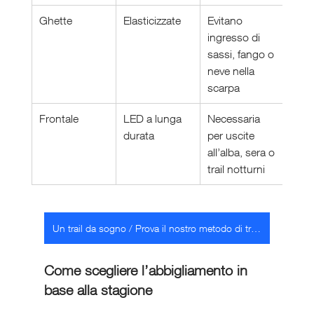
Ghette
Elasticizzate
Evitano 
ingresso di 
sassi, fango o 
neve nella 
scarpa
Frontale
LED a lunga 
Necessaria 
durata
per uscite 
all’alba, sera o 
trail notturni
Un trail da sogno / Prova il nostro metodo di training
Come scegliere l’abbigliamento in 
base alla stagione