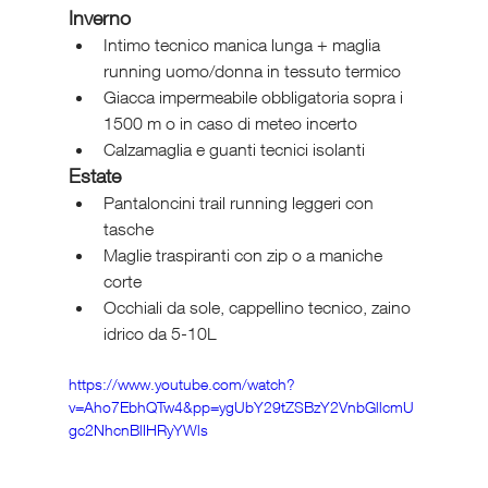
Inverno
Intimo tecnico manica lunga + maglia 
running uomo/donna in tessuto termico
Giacca impermeabile obbligatoria sopra i 
1500 m o in caso di meteo incerto
Calzamaglia e guanti tecnici isolanti
Estate
Pantaloncini trail running leggeri con 
tasche
Maglie traspiranti con zip o a maniche 
corte
Occhiali da sole, cappellino tecnico, zaino 
idrico da 5-10L
https://www.youtube.com/watch?
v=Aho7EbhQTw4&pp=ygUbY29tZSBzY2VnbGllcmU
gc2NhcnBlIHRyYWls