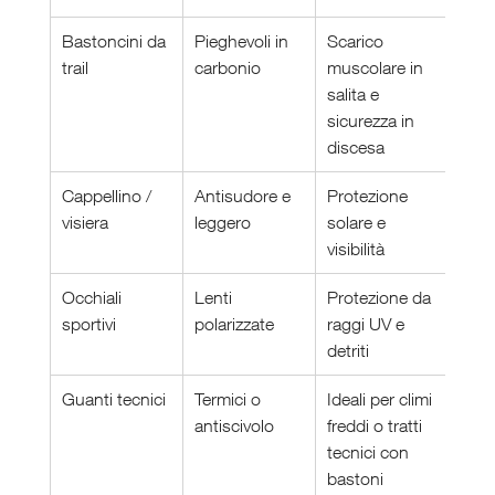
Bastoncini da 
Pieghevoli in 
Scarico 
trail
carbonio
muscolare in 
salita e 
sicurezza in 
discesa
Cappellino / 
Antisudore e 
Protezione 
visiera
leggero
solare e 
visibilità
Occhiali 
Lenti 
Protezione da 
sportivi
polarizzate
raggi UV e 
detriti
Guanti tecnici
Termici o 
Ideali per climi 
antiscivolo
freddi o tratti 
tecnici con 
bastoni