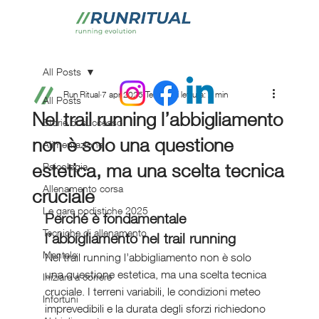
All Posts
Run Ritual
7 apr 2025
Tempo di lettura: 2 min
All Posts
Nel trail running l’abbigliamento
Storie di successo
non è solo una questione
Alimentazione
estetica, ma una scelta tecnica
Psicologia
Allenamento corsa
cruciale
Le gare podistiche 2025
Perché è fondamentale 
Tecniche di allenamento
l’abbigliamento nel trail running
Mentale
Nel trail running l’abbigliamento non è solo 
una questione estetica, ma una scelta tecnica 
Iniziare a correre
cruciale. I terreni variabili, le condizioni meteo 
Infortuni
imprevedibili e la durata degli sforzi richiedono 