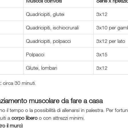
Muscoli coinvolti
Serie x ripetizi
Quadricipiti, glutei
3x12
Quadricipiti, ischiocrurali
3x10 per gam
Quadricipiti, polpacci
3x12 per lato
Polpacci
3x15
Glutei, lombari
3x12
:
 circa 30 minuti.
enziamento muscolare da fare a casa
o il tempo o la possibilità di allenarsi in palestra. Per fortun
iti a 
corpo libero
 o con attrezzi minimi.
ro il muro)