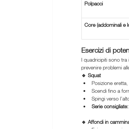
Polpacci
Core (addominali e l
Esercizi di pote
I quadricipiti sono tra
prevenire problemi all
🔹 Squat
Posizione eretta, 
Scendi fino a fo
Spingi verso l’alto
Serie consigliate:
🔹 Affondi in cammin