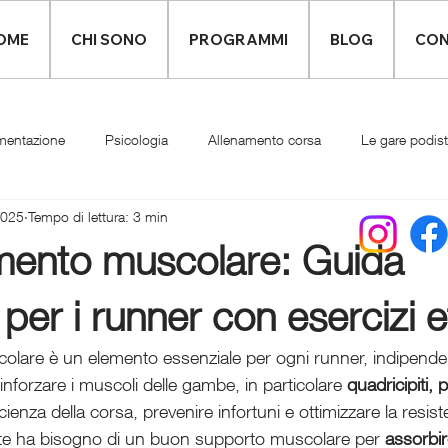
OME
CHI SONO
PROGRAMMI
BLOG
CON
mentazione
Psicologia
Allenamento corsa
Le gare podis
2025
Tempo di lettura: 3 min
Infortuni
Abbigliamento runner
mento muscolare: Guida
er i runner con esercizi ef
olare è un elemento essenziale per ogni runner, indipend
Rinforzare i muscoli delle gambe, in particolare 
quadricipiti, 
ficienza della corsa, prevenire infortuni e ottimizzare la resis
te ha bisogno di un buon supporto muscolare per 
assorbire