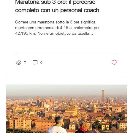
Maratona sub 3 ore: il percorso
completo con un personal coach
Correre una maratona sotto le 3 ore significa
mantenere una media di 4:15 al chilometro per
42,195 km. Non è un obiettivo da tabella
scaricata: è un progetto di 9-12 mesi che parte
da prerequisiti misurabili, passa per tre fasi di
costruzione distinte e si chiude con una
gestione di gara chirurgica. In questo articolo
descrivo il percorso completo che seguiamo in
7
0
RunRitual con un personal coach, dai requisiti
di partenza fino al giorno della gara, con il caso
reale di un nostro atleta che ha...