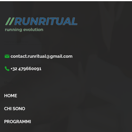
Trasforma la tua corsa con Run Ritual.
Programmi di training su misura per ogni appassionati di running
contact.runritual@gmail.com
+32 479660091
Menù
HOME
CHI SONO
PROGRAMMI