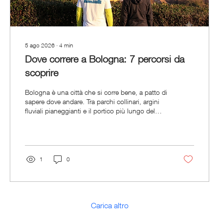
5 ago 2026
∙
4
min
Dove correre a Bologna: 7 percorsi da
scoprire
Bologna è una città che si corre bene, a patto di
sapere dove andare. Tra parchi collinari, argini
fluviali pianeggianti e il portico più lungo del
mondo, offre percorsi per ogni tipo di
allenamento: dal lento rigenerante alla salita che
mette alla prova le gambe. Ecco sette itinerari
reali, scelti pensando a cosa serve davvero a chi
corre, non solo a cosa è bello da vedere.
1
0
Giardini Margherita: il punto di partenza per tutti
I Giardini Margherita sono il parco urbano di
riferimento per...
Carica altro