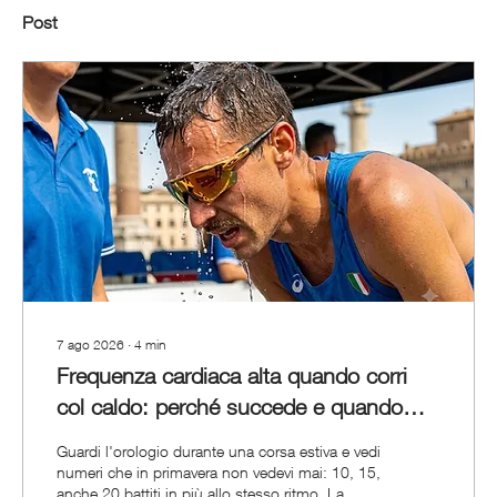
Post
7 ago 2026
∙
4
min
Frequenza cardiaca alta quando corri
col caldo: perché succede e quando
devi preoccuparti
Guardi l'orologio durante una corsa estiva e vedi
numeri che in primavera non vedevi mai: 10, 15,
anche 20 battiti in più allo stesso ritmo. La