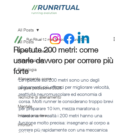
All Posts
Run Ritual
12 mar
Tempo di lettura: 5 min
All Posts
Ripetute 200 metri: come
Storie di successo
usarle davvero per correre più
Alimentazione
forte
Psicologia
Allenamento corsa
Le ripetute sui 200 metri sono uno degli 
allenamenti più efficaci per migliorare velocità, 
Le gare podistiche 2025
reattività neuromuscolare ed economia di 
Tecniche di allenamento
corsa. Molti runner le considerano troppo brevi 
Mentale
per preparare 10 km, mezza maratona o 
maratona. In realtà i 200 metri hanno una 
Iniziare a correre
funzione molto precisa: insegnano al corpo a 
Infortuni
correre più rapidamente con una meccanica 