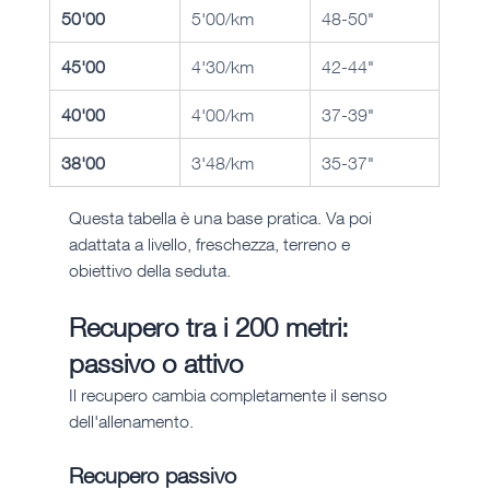
50'00
5'00/km
48-50"
45'00
4'30/km
42-44"
40'00
4'00/km
37-39"
38'00
3'48/km
35-37"
Questa tabella è una base pratica. Va poi 
adattata a livello, freschezza, terreno e 
obiettivo della seduta.
Recupero tra i 200 metri: 
passivo o attivo
Il recupero cambia completamente il senso 
dell'allenamento.
Recupero passivo