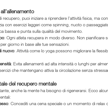
e all'allenamento
recupero, puoi iniziare a riprendere l'attività fisica, ma con
izia con esercizi leggeri come spinning, nuoto o passeggiate
ca bassa e punta sulla qualità del movimento.
rpo
: Ogni atleta recupera in modo diverso. Non pianificare se
per giorno in base alle tue sensazioni.
di nuovo
: Attività come lo yoga possono migliorare la flessibi
tensità
: Evita allenamenti ad alta intensità o lunghi per alme
ercizi che mantengano attiva la circolazione senza stressar
tale del recupero mentale
nte, anche la mente ha bisogno di rigenerarsi. Ecco alcun
entali:
cesso
: Concediti una cena speciale o un momento di relax c