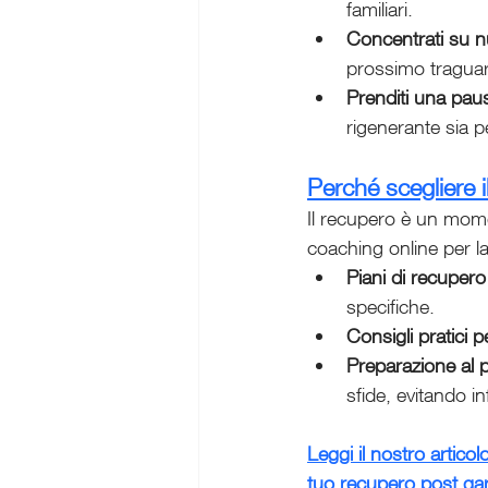
familiari.
Concentrati su nu
prossimo tragua
Prenditi una pau
rigenerante sia p
Perché scegliere i
Il recupero è un mome
coaching online per l
Piani di recupero
specifiche.
Consigli pratici p
Preparazione al 
sfide, evitando in
Leggi il nostro artico
tuo recupero post gar