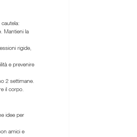
 cautela:
. Mantieni la 
ssioni rigide, 
lità e prevenire 
no 2 settimane. 
e il corpo.
e idee per 
on amici e 