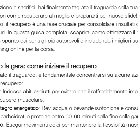
one e sacrifici, hai finalmente tagliato il traguardo della t
i come recuperare al meglio e prepararti per nuove sfide!
to: il recupero è una fase cruciale per consolidare i risultati 
turi. In questa guida completa, scoprirai come ottimizzare il 
punto dai consigli più autorevoli e includendo i migliori su
hing online per la corsa.
la gara: come iniziare il recupero
iato il traguardo, è fondamentale concentrarsi su alcune az
l recupero:
: Indossa abiti asciutti per evitare che il raffreddamento imp
 recupero muscolare.
ntegro energetico
: Bevi acqua o bevande isotoniche e con
 carboidrati e proteine entro 30-60 minuti dalla fine della ga
ro
: Esegui movimenti dolci per mantenere la flessibilità mus