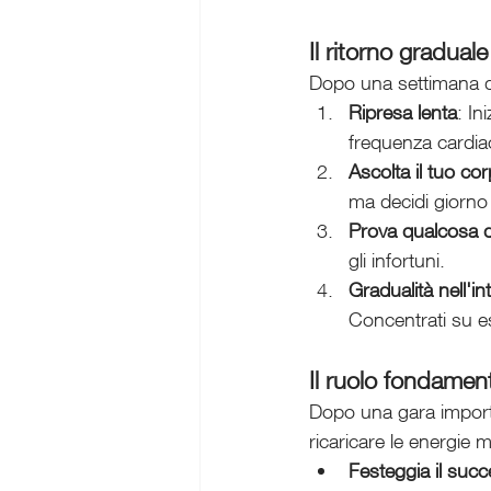
Il ritorno gradual
Dopo una settimana di 
Ripresa lenta
: In
frequenza cardia
Ascolta il tuo co
ma decidi giorno 
Prova qualcosa 
gli infortuni.
Gradualità nell'in
Concentrati su es
Il ruolo fondamen
Dopo una gara importa
ricaricare le energie m
Festeggia il suc