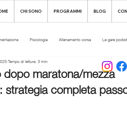
OME
CHI SONO
PROGRAMMI
BLOG
CON
mentazione
Psicologia
Allenamento corsa
Le gare podis
2025
Tempo di lettura: 3 min
Infortuni
Abbigliamento runner
 dopo maratona/mezza
 strategia completa pass