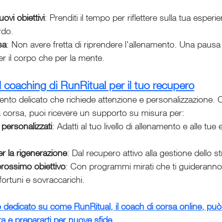
ovi obiettivi
: Prenditi il tempo per riflettere sulla tua esperien
rdo.
sa
: Non avere fretta di riprendere l'allenamento. Una paus
er il corpo che per la mente.
l coaching di RunRitual per il tuo recupero
nto delicato che richiede attenzione e personalizzazione. C
a corsa, puoi ricevere un supporto su misura per:
 personalizzati
: Adatti al tuo livello di allenamento e alle tue
er la rigenerazione
: Dal recupero attivo alla gestione dello s
prossimo obiettivo
: Con programmi mirati che ti guiderann
fortuni e sovraccarichi.
lo dedicato su come RunRitual, il coach di corsa online, può o
a e prepararti per nuove sfide