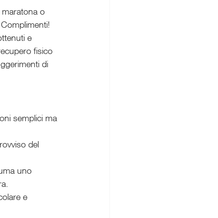
ua maratona o 
 Complimenti! 
ottenuti e 
recupero fisico 
ggerimenti di 
ioni semplici ma 
rovviso del 
suma uno 
ra.
colare e 