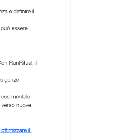
za e definire il 
a può essere 
on RunRitual, il 
 esigenze 
tress mentale.
o verso nuove 
ttimizzare il 