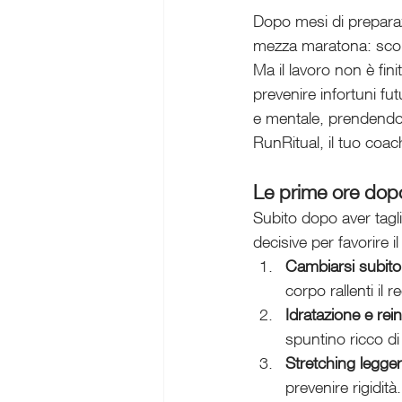
Dopo mesi di preparazi
mezza maratona: scopr
Ma il lavoro non è fini
prevenire infortuni fu
e mentale, prendendo s
RunRitual, il tuo coac
Le prime ore dopo 
Subito dopo aver tagl
decisive per favorire i
Cambiarsi subito
corpo rallenti il
Idratazione e rei
spuntino ricco di
Stretching legge
prevenire rigidità.