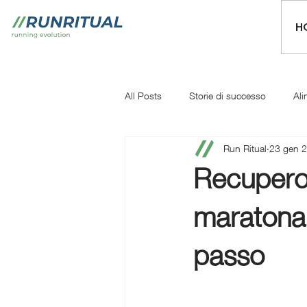
H
All Posts
Storie di successo
Ali
Run Ritual
23 gen 
Mentale
Iniziare a correre
Recupero
maratona:
passo