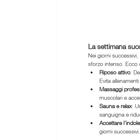
La settimana succ
Nei giorni successivi,
sforzo intenso. Ecco 
Riposo attivo
: De
Evita allenamenti 
Massaggi profess
muscolari e accel
Sauna e relax
: U
sanguigna e ridu
Accettare l'indo
giorni successivi