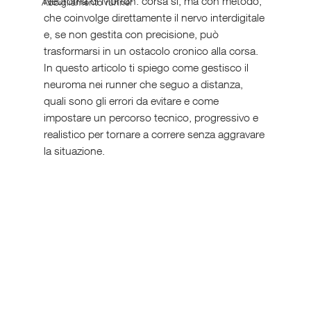
Neuroma di Morton: corsa sì, ma con metodo, 
Abbigliamento runner
che coinvolge direttamente il nervo interdigitale 
e, se non gestita con precisione, può 
trasformarsi in un ostacolo cronico alla corsa. 
In questo articolo ti spiego come gestisco il 
neuroma nei runner che seguo a distanza, 
quali sono gli errori da evitare e come 
impostare un percorso tecnico, progressivo e 
realistico per tornare a correre senza aggravare 
la situazione.