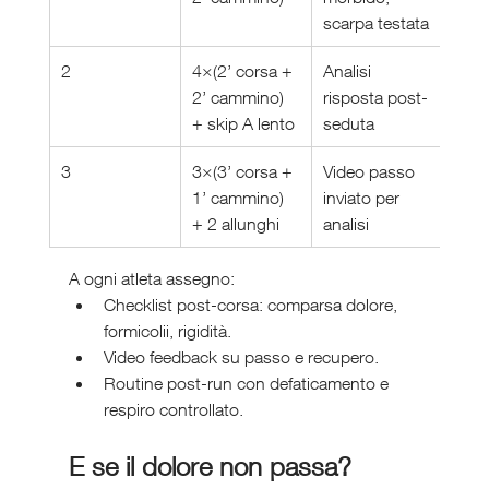
scarpa testata
2
4×(2’ corsa + 
Analisi 
2’ cammino) 
risposta post-
+ skip A lento
seduta
3
3×(3’ corsa + 
Video passo 
1’ cammino) 
inviato per 
+ 2 allunghi
analisi
A ogni atleta assegno:
Checklist post-corsa: comparsa dolore, 
formicolii, rigidità.
Video feedback su passo e recupero.
Routine post-run con defaticamento e 
respiro controllato.
E se il dolore non passa?