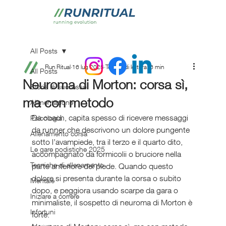
All Posts
Run Ritual
16 lug 2025
Tempo di lettura: 6 min
All Posts
Neuroma di Morton: corsa sì,
Storie di successo
ma con metodo
Alimentazione
Da coach, capita spesso di ricevere messaggi 
Psicologia
da runner che descrivono un dolore pungente 
Allenamento corsa
sotto l’avampiede, tra il terzo e il quarto dito, 
Le gare podistiche 2025
accompagnato da formicolii o bruciore nella 
Tecniche di allenamento
parte anteriore del piede. Quando questo 
dolore si presenta durante la corsa o subito 
Mentale
dopo, e peggiora usando scarpe da gara o 
Iniziare a correre
minimaliste, il sospetto di neuroma di Morton è 
Infortuni
forte.