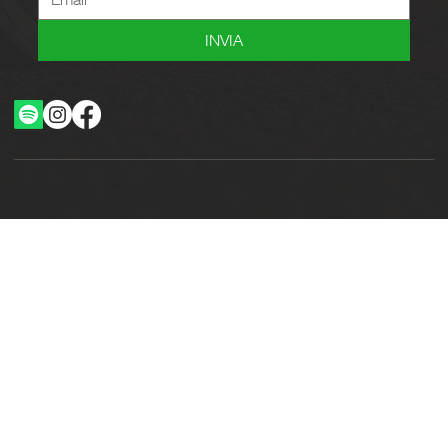
INVIA
Ottimizzazione SEO by Studio WebAlive
2024 by No Borders Business