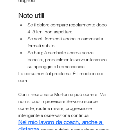
diagnosi.
Note utili 
Se il dolore compare regolarmente dopo 
4–5 km: non aspettare.
Se senti formicolii anche in camminata: 
fermati subito.
Se hai già cambiato scarpa senza 
benefici, probabilmente serve intervenire 
su appoggio e biomeccanica.
La corsa non è il problema. È il modo in cui 
corri.
Con il neuroma di Morton si può correre. Ma 
non si può improvvisare.Servono scarpe 
corrette, routine mirate, progressione 
intelligente e osservazione continua.
Nel mio lavoro da coach, anche a 
distanza
, posso guidarti passo dopo passo: