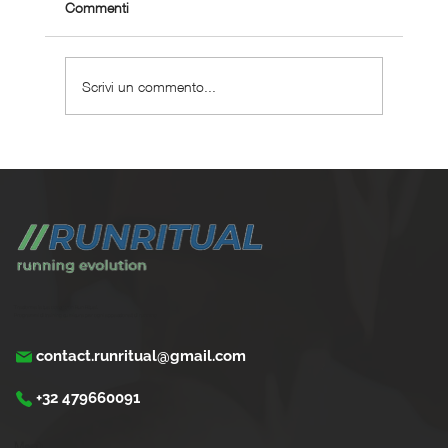
Commenti
Scrivi un commento...
Come tornare a correre dopo una frattura
Trasforma la tua corsa con Run Ritual.
Programmi di training su misura per ogni appassionati di running
contact.runritual@gmail.com
+32 479660091
Menù