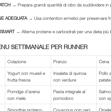
BATCH
 → Prepara grandi quantità di cibo da suddividere in p
NE ADEGUATA
 → Usa contenitori ermetici per preservare f
 SMART
 → Alterna proteine e carboidrati per una dieta più b
ENU SETTIMANALE PER RUNNER
Colazione
Pranzo
Cena
Yogurt con muesli e 
Insalata di quinoa 
Pollo 
frutta fresca
con verdure
patate
Porridge d'avena 
Pasta integrale al 
Salmon
con miele
pomodoro
con sp
Smoothie proteico
Couscous con ceci 
Omelet