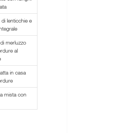
lata
di lenticchie e 
ntegrale
o di merluzzo 
rdure al 
e
fatta in casa 
erdure
ta mista con 