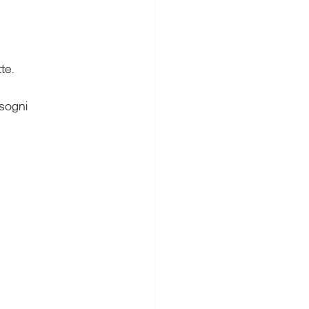
te.
isogni 