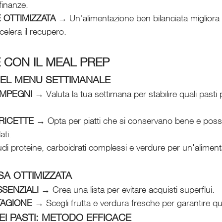
finanze.
OTTIMIZZATA
 → Un’alimentazione ben bilanciata migliora l
elera il recupero.
E CON IL MEAL PREP
 DEL MENU SETTIMANALE
IMPEGNI
 → Valuta la tua settimana per stabilire quali pasti 
RICETTE
 → Opta per piatti che si conservano bene e pos
ati.
udi proteine, carboidrati complessi e verdure per un'aliment
SA OTTIMIZZATA
SSENZIALI
 → Crea una lista per evitare acquisti superflui.
TAGIONE
 → Scegli frutta e verdura fresche per garantire qua
I PASTI: METODO EFFICACE