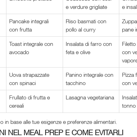
e verdure grigliate
e insa
Pancake integrali 
Riso basmati con 
Zuppa 
con frutta
pollo al curry
pane i
Toast integrale con 
Insalata di farro con 
Filett
avocado
feta e olive
con ve
vapor
Uova strapazzate 
Panino integrale con 
Pizza 
con spinaci
tacchino
con v
Frullato di frutta e 
Lasagna vegetariana
Insala
cereali
tonno
ano in base alle tue esigenze e preferenze alimentari.
I NEL MEAL PREP E COME EVITARLI