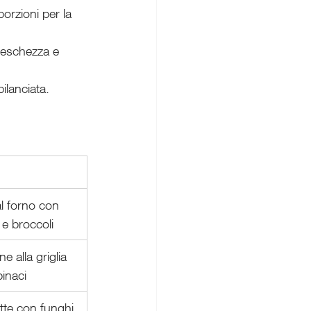
orzioni per la 
reschezza e 
ilanciata.
al forno con 
 e broccoli
e alla griglia 
inaci
te con funghi 