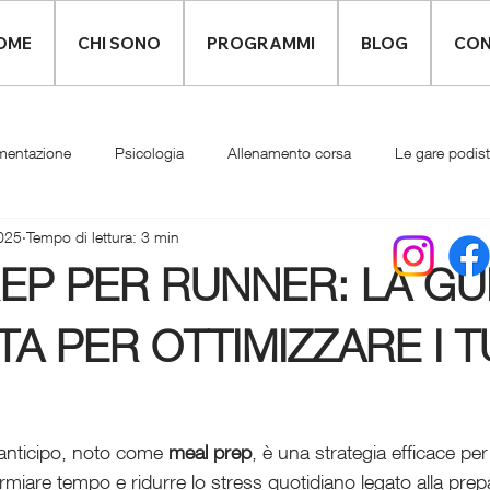
OME
CHI SONO
PROGRAMMI
BLOG
CON
mentazione
Psicologia
Allenamento corsa
Le gare podis
025
Tempo di lettura: 3 min
Infortuni
Abbigliamento runner
EP PER RUNNER: LA GU
A PER OTTIMIZZARE I T
 anticipo, noto come 
meal prep
, è una strategia efficace p
parmiare tempo e ridurre lo stress quotidiano legato alla prep