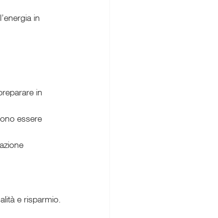
’energia in 
preparare in 
sono essere 
azione 
lità e risparmio.