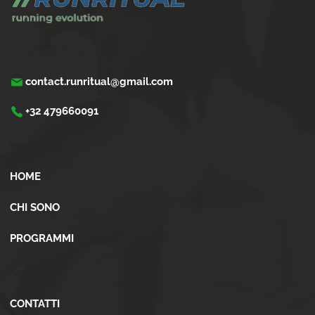
Trasforma la tua corsa con Run Ritual.
Programmi di training su misura per ogni appassionati di running
contact.runritual@gmail.com
+32 479660091
Menù
HOME
CHI SONO
PROGRAMMI
Altro
CONTATTI