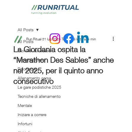
All Posts
Run Ritual
31 lug 2025
Tempo di lettura: 4 min
All Posts
La Giordania ospita la
Storie di successo
“Marathon Des Sables” anche
Alimentazione
nel 2025, per il quinto anno
Psicologia
Allenamento corsa
consecutivo
Le gare podistiche 2025
Tecniche di allenamento
Mentale
Iniziare a correre
Infortuni