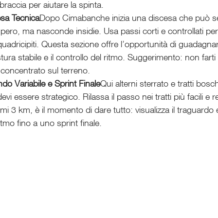
raccia per aiutare la spinta.
sa Tecnica
Dopo Cimabanche inizia una discesa che può s
ro, ma nasconde insidie. Usa passi corti e controllati per 
quadricipiti. Questa sezione offre l’opportunità di guadagn
ura stabile e il controllo del ritmo. Suggerimento: non farti 
concentrato sul terreno.
do Variabile e Sprint Finale
Qui alterni sterrato e tratti boschi
evi essere strategico. Rilassa il passo nei tratti più facili e 
timi 3 km, è il momento di dare tutto: visualizza il traguard
tmo fino a uno sprint finale.