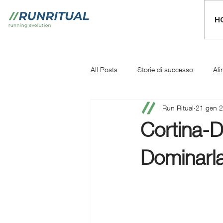
H
All Posts
Storie di successo
Ali
Run Ritual
21 gen 
Mentale
Iniziare a correre
Cortina-D
Dominarl