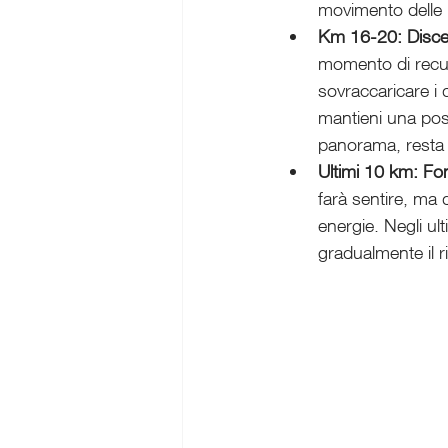
movimento delle b
Km 16-20: Disce
momento di recupe
sovraccaricare i 
mantieni una post
panorama, resta 
Ultimi 10 km: Fon
farà sentire, ma d
energie. Negli ul
gradualmente il ri