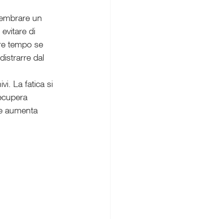
embrare un 
evitare di 
are tempo se 
distrarre dal 
vi. La fatica si 
recupera 
o e aumenta 