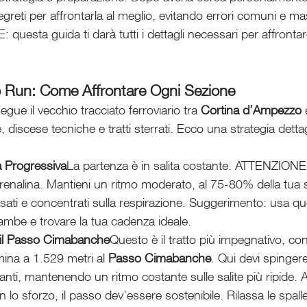
egreti per affrontarla al meglio, evitando errori comuni e ma
 questa guida ti darà tutti i dettagli necessari per affrontar
 Run: Come Affrontare Ogni Sezione
gue il vecchio tracciato ferroviario tra 
Cortina d’Ampezzo
 
e, discese tecniche e tratti sterrati. Ecco una strategia detta
a Progressiva
La partenza è in salita costante. ATTENZIONE: 
drenalina. Mantieni un ritmo moderato, al 75-80% della tua s
sati e concentrati sulla respirazione. Suggerimento: usa que
ambe e trovare la tua cadenza ideale.
il Passo Cimabanche
Questo è il tratto più impegnativo, con
ina a 1.529 metri al 
Passo Cimabanche
. Qui devi spinger
gianti, mantenendo un ritmo costante sulle salite più ripide
o sforzo, il passo dev’essere sostenibile. Rilassa le spalle e