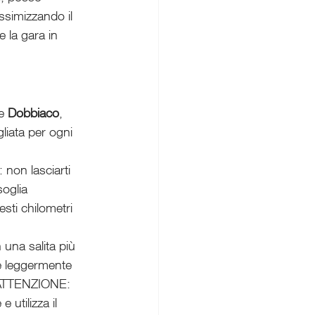
ssimizzando il 
e la gara in 
e 
Dobbiaco
, 
gliata per ogni 
non lasciarti 
oglia 
sti chilometri 
 una salita più 
e leggermente 
. ATTENZIONE: 
 utilizza il 