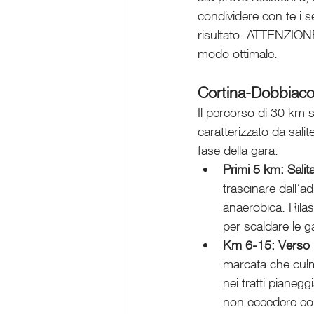
condividere con te i s
risultato. ATTENZIONE:
modo ottimale.
Cortina-Dobbiaco
Il percorso di 30 km se
caratterizzato da salit
fase della gara:
Primi 5 km: Salit
trascinare dall’a
anaerobica. Rilas
per scaldare le g
Km 6-15: Verso 
marcata che culm
nei tratti pianeg
non eccedere con l