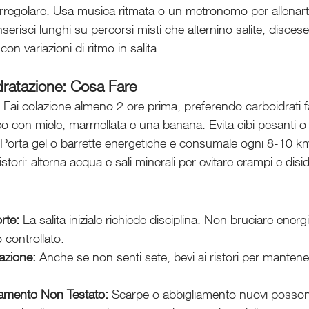
 irregolare. Usa musica ritmata o un metronomo per allenart
nserisci lunghi su percorsi misti che alternino salite, discese
n variazioni di ritmo in salita.
dratazione: Cosa Fare
 Fai colazione almeno 2 ore prima, preferendo carboidrati fac
con miele, marmellata e una banana. Evita cibi pesanti o ri
 Porta gel o barrette energetiche e consumale ogni 8-10 km
stori: alterna acqua e sali minerali per evitare crampi e disi
rte:
 La salita iniziale richiede disciplina. Non bruciare energ
 controllato.
tazione:
 Anche se non senti sete, bevi ai ristori per mantener
amento Non Testato:
 Scarpe o abbigliamento nuovi posso