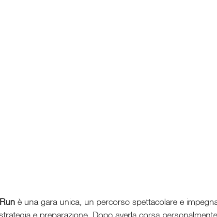
 Run
 è una gara unica, un percorso spettacolare e impegna
, strategia e preparazione. Dopo averla corsa personalment