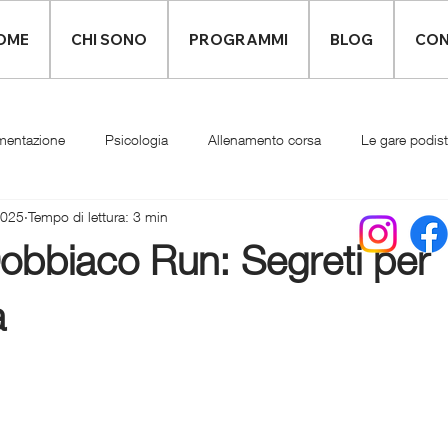
OME
CHI SONO
PROGRAMMI
BLOG
CON
mentazione
Psicologia
Allenamento corsa
Le gare podis
2025
Tempo di lettura: 3 min
Infortuni
Abbigliamento runner
obbiaco Run: Segreti per
a