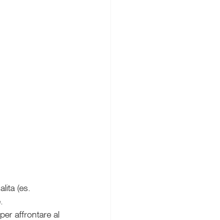
lita (es. 
.
er affrontare al 