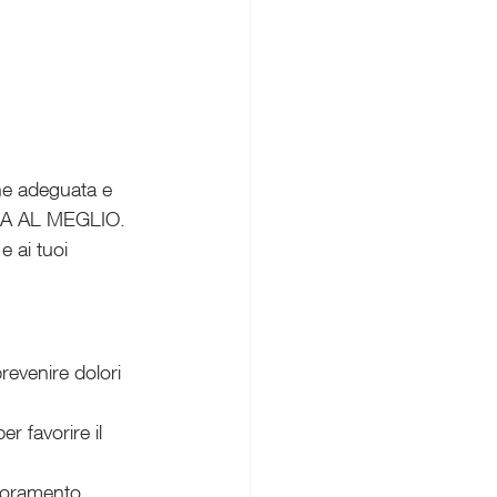
ne adeguata e 
LA AL MEGLIO. 
e ai tuoi 
revenire dolori 
r favorire il 
lioramento.