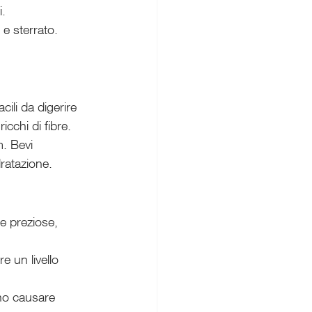
i.
 e sterrato. 
ili da digerire 
cchi di fibre.
. Bevi 
dratazione.
ie preziose, 
e un livello 
no causare 