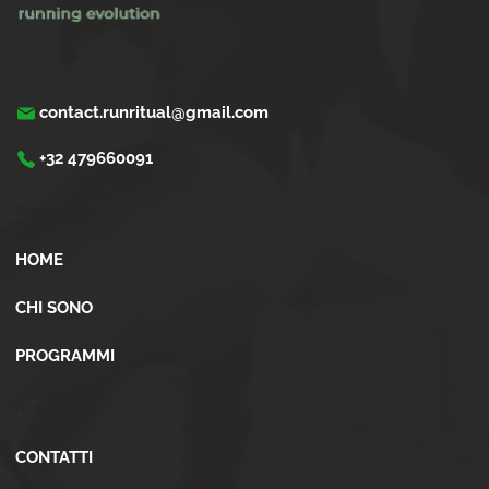
Trasforma la tua corsa con Run Ritual.
Programmi di training su misura per ogni appassionati di running
contact.runritual@gmail.com
+32 479660091
Menù
HOME
CHI SONO
PROGRAMMI
Altro
CONTATTI