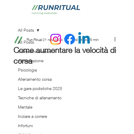
All Posts
Run Ritual
21 nov 2024
Tempo di lettura: 5 min
All Posts
Come aumentare la velocità di
Storie di successo
corsa
Alimentazione
Psicologia
Allenamento corsa
Le gare podistiche 2025
Tecniche di allenamento
Mentale
Iniziare a correre
Infortuni