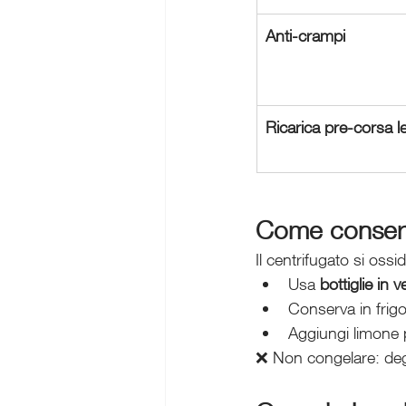
Anti-crampi
Ricarica pre-corsa l
Come conservar
Il centrifugato si oss
Usa 
bottiglie in
Conserva in frigo
Aggiungi limone p
❌ Non congelare: deg