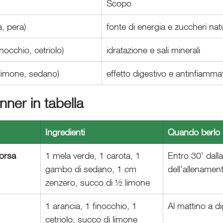
Scopo
a, pera)
fonte di energia e zuccheri natu
inocchio, cetriolo)
idratazione e sali minerali
 limone, sedano)
effetto digestivo e antinfiamma
nner in tabella
Ingredienti
Quando berlo
orsa
1 mela verde, 1 carota, 1 
Entro 30’ dalla
gambo di sedano, 1 cm 
dell’allenamen
zenzero, succo di ½ limone
1 arancia, 1 finocchio, 1 
Al mattino a d
cetriolo, succo di limone