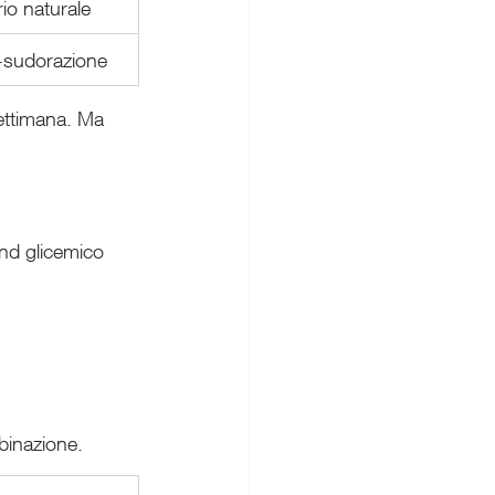
io naturale
t-sudorazione
ettimana. Ma 
und glicemico
mbinazione.