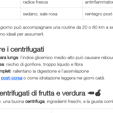
radice fresca
antinfiammator
sedano, sale rosa
reintegro pos
l giorno può accompagnare una routine da 20 o 80 km a s
no ideali per assumerli.
 i centrifugati
ara lunga
: l’indice glicemico medio-alto può causare rebo
sa
: rischio di gonfiore, troppo liquido e fibra
mpleti
: rallentano la digestione e l’assimilazione
 
post-corsa
 o come idratazione leggera nei giorni caldi.
ntrifugati di frutta e verdura 🥕🍎
e: una buona 
centrifuga
, ingredienti freschi, e la giusta co