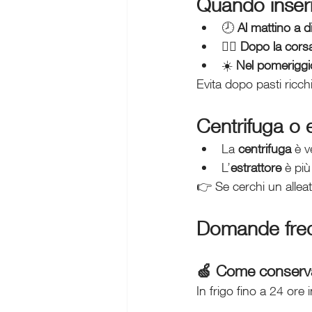
Quando inserir
🕗 
Al mattino a d
🏃‍♂️ 
Dopo la cors
☀️ 
Nel pomeriggi
Evita dopo pasti ricch
Centrifuga o 
La 
centrifuga
 è v
L’
estrattore
 è pi
👉 Se cerchi un alleat
Domande freq
🍏 Come conservare
In frigo fino a 24 ore 