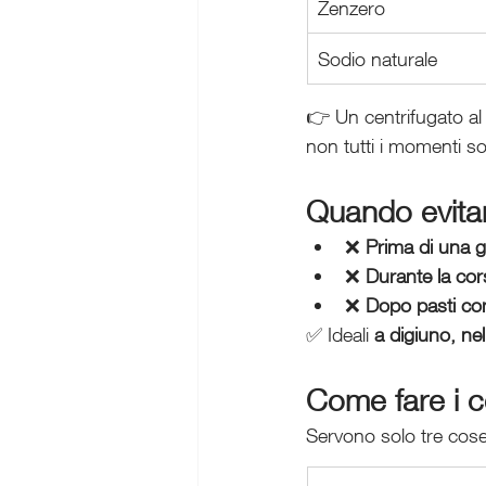
Zenzero
Sodio naturale
👉 Un centrifugato a
non tutti i momenti so
Quando evitare
❌ 
Prima di una g
❌ 
Durante la cor
❌ 
Dopo pasti co
✅ Ideali 
a digiuno, nel
Come fare i ce
Servono solo tre cos