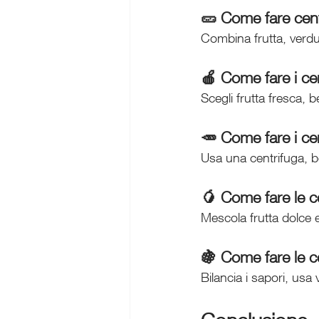
🥒 Come fare centr
Combina frutta, verd
🍎 Come fare i cen
Scegli frutta fresca, b
🥕 Come fare i cen
Usa una centrifuga, b
🥭 Come fare le ce
Mescola frutta dolce e
🍇 Come fare le ce
Bilancia i sapori, usa