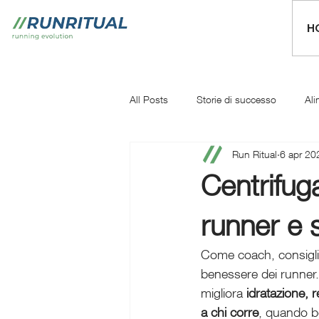
H
All Posts
Storie di successo
Ali
Run Ritual
6 apr 20
Mentale
Iniziare a correre
Centrifuga
runner e s
Come coach, consigli
benessere dei runner.
migliora 
idratazione, 
a chi corre
, quando be