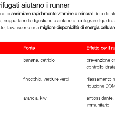
ifugati aiutano i runner
ono di 
assimilare rapidamente vitamine e minerali
 dopo lo sf
a, supportano la digestione e aiutano a reintegrare liquidi e 
tto, favoriscono una 
migliore disponibilità di energia cellular
Fonte
Effetto per il 
banana, cetriolo
prevenzione c
controllo idrat
finocchio, verdure verdi
rilassamento 
riduzione DO
arancia, kiwi
antiossidante,
immunitario