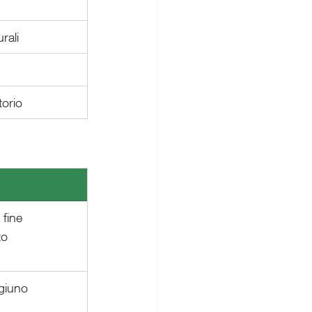
rali
torio
 fine 
to
igiuno