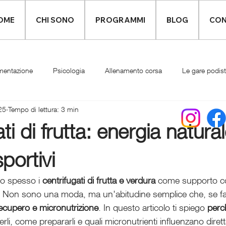
OME
CHI SONO
PROGRAMMI
BLOG
CON
mentazione
Psicologia
Allenamento corsa
Le gare podis
25
Tempo di lettura: 3 min
Infortuni
Abbigliamento runner
ti di frutta: energia natura
portivi
o spesso i 
centrifugati di frutta e verdura
 come supporto co
 Non sono una moda, ma un'abitudine semplice che, se fatt
recupero e micronutrizione
. In questo articolo ti spiego 
perc
rli, come prepararli e quali micronutrienti influenzano diret