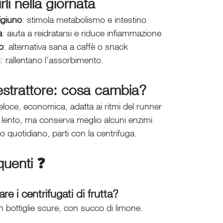
li nella giornata
igiuno
: stimola metabolismo e intestino
a
: aiuta a reidratarsi e riduce infiammazione
o
: alternativa sana a caffè o snack
i: rallentano l’assorbimento.
estrattore: cosa cambia?
eloce, economica, adatta ai ritmi del runner
ù lento, ma conserva meglio alcuni enzimi
o quotidiano, parti con la centrifuga.
uenti ❓
 i centrifugati di frutta?
in bottiglie scure, con succo di limone.