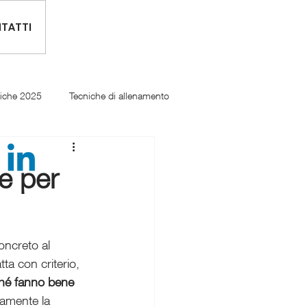
TATTI
tiche 2025
Tecniche di allenamento
le per
ncreto al 
a con criterio, 
hé fanno bene 
tamente la 