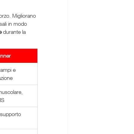
orzo. Migliorano 
sali in modo 
e
 durante la 
runner
rampi e 
azione
muscolare, 
MS
 supporto 