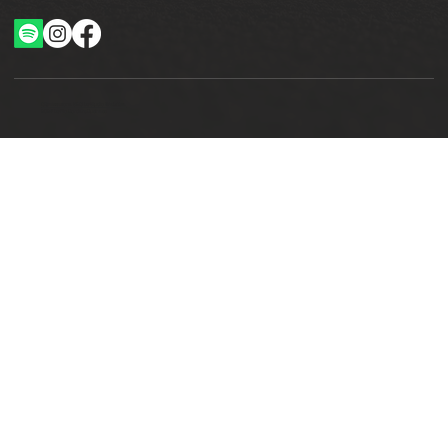
Ottimizzazione SEO by Studio WebAlive
2024 by No Borders Business