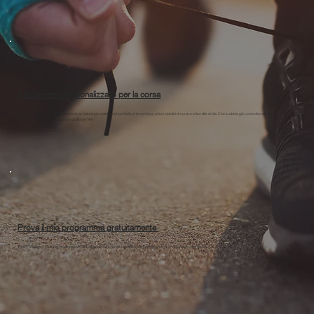
Allenamento personalizzato per la corsa
Il mio programma di running è studiato su misura per adattarsi al tuo livello di forma fisica, ai tuoi obiettivi di corsa e al tuo stile di vita. Che tu abbia già corso diverse maratone o stia
iniziando adesso, abbiamo il piano giusto per teta
Prova il mio programma gratuitamente
Ti offro sostegno continuo, monitorando i tuoi progressi e fornendo motivazione e consigli pratici per migliorare ogni giorno.