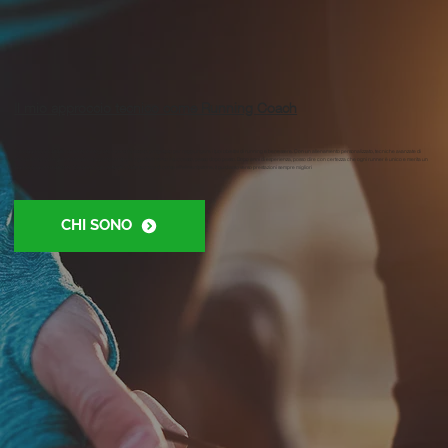
Il mio approccio tecnico come Running Coach
Il mio approccio all'allenamento è integrato e personalizzato, progettato per raggiungere i tuoi obiettivi di running e benessere. Con un allenamento personalizzato, tecniche avanzate di
allenamento, consigli nutrizionali e supporto continuo, ti guiderò verso il successo, passo dopo passo. Dopo anni di esperienza, posso dire con certezza che ogni runner è unico e merita un
approccio personalizzato. Curando ogni dettaglio, dalla tecnica di corsa all'alimentazione, ti guidiamo verso prestazioni sempre migliori
CHI SONO