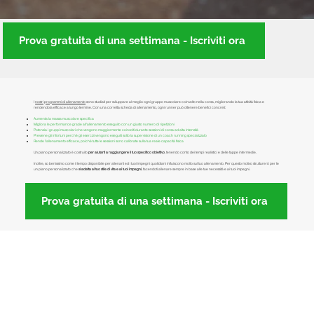
Prova gratuita di una settimana - Iscriviti ora
I
nostri programmi di allenamento
sono studiati per sviluppare al meglio ogni gruppo muscolare coinvolto nella corsa, migliorando la tua attività fisica e
rendendola efficace a lungo termine. Con una corretta scheda di allenamento, ogni runner può ottenere benefici concreti:
Aumenta la massa muscolare specifica
Migliora le performance grazie all'allenamento eseguito con un giusto numero di ripetizioni
Potenzia i gruppi muscolari che vengono maggiormente coinvolti durante sessioni di corsa ad alta intensità
Previene gli infortuni perché gli
esercizi vengono eseguiti sotto la supervisione di un coach running specializzato
Rende l’allenamento efficace, poiché tutte le sessioni sono calibrate sulla tua reale capacità fisica
Un piano personalizzato è costruito
per aiutarti a raggiungere il tuo specifico obiettivo
, tenendo conto dei tempi realistici e delle tappe intermedie.
Inoltre, so benissimo come il tempo disponibile per allenarti ed i tuoi impegni quotidiani influiscono molto sul tuo allenamento. Per questo motivo strutturerò per te
un piano personalizzato che
si adatta al tuo stile di vita e ai tuoi impegni
, facendoti allenare sempre in base alle tue necessità e ai tuoi impegni. ​
Prova gratuita di una settimana - Iscriviti ora