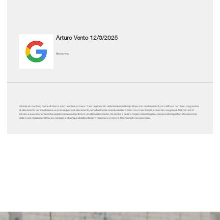
Arturo Vento
12/3/2025
Maratoneta
«Grazie al coaching online di Gianni, sono riuscito a correre 10 km migliorando nettamente i miei tempi. Dopo anni di allenamenti poco efficaci, con il suo programma
di allenamento personalizzato e un preciso piano di allenamento, sono finalmente riuscito a battere il mio record personale, correndo una gara di 10 km in soli 37
minuti. La sua esperienza mi ha aiutato non solo a mantenere un ottimo ritmo medio, ma anche a gestire meglio i miei ritmi gara, preparandomi perfino alla mia prima
volta in una mezza maratona. Lo consiglio a chiunque desideri davvero migliorare e correre 10 chilometri con successo.»