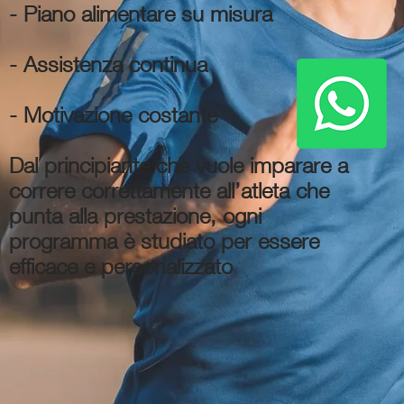
- Piano alimentare su misura
- Assistenza continua
- Motivazione costante
Dal principiante che vuole imparare a
correre correttamente all’atleta che
punta alla prestazione, ogni
programma è studiato per essere
efficace e personalizzato