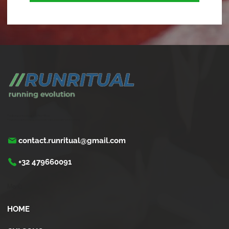
Trasforma la tua corsa con Run Ritual.
Programmi di training su misura per ogni appassionati di running
contact.runritual@gmail.com
+32 479660091
Menù
HOME