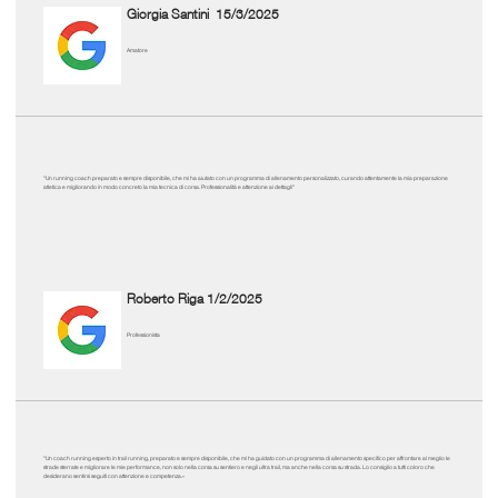
Giorgia Santini
15/3/2025
Amatore
"Un running coach preparato e sempre disponibile, che mi ha aiutato con un programma di allenamento personalizzato, curando attentamente la mia preparazione
atletica e migliorando in modo concreto la mia tecnica di corsa. Professionalità e attenzione ai dettagli"
Roberto Riga
1/2/2025
Professionista
"Un coach running esperto in trail running, preparato e sempre disponibile, che mi ha guidato con un programma di allenamento specifico per affrontare al meglio le
strade sterrate e migliorare le mie performance, non solo nella corsa su sentiero e negli ultra trail, ma anche nella corsa su strada. Lo consiglio a tutti coloro che
desiderano sentirsi seguiti con attenzione e competenza.»