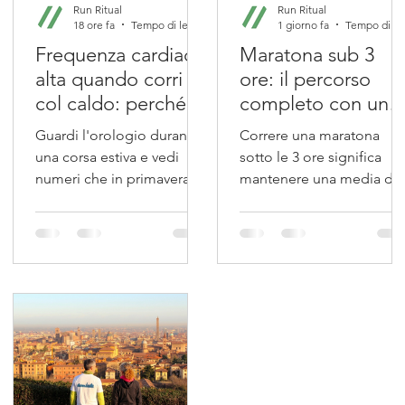
Run Ritual
Run Ritual
18 ore fa
Tempo di lettura: 4 min
1 giorno fa
Tempo 
Frequenza cardiaca
Maratona sub 3
alta quando corri
ore: il percorso
col caldo: perché
completo con un
succede e quando
personal coach
Guardi l'orologio durante
Correre una maratona
devi preoccuparti
una corsa estiva e vedi
sotto le 3 ore significa
numeri che in primavera
mantenere una media di
non vedevi mai: 10, 15,
4:15 al chilometro per
anche 20 battiti in più allo
42,195 km. Non è un
stesso ritmo. La prima
obiettivo da tabella
reazione è spesso un
scaricata: è un progetto d
misto di confusione e
9-12 mesi che parte da
preoccupazione. La
prerequisiti misurabili,
risposta breve è che nella
passa per tre fasi di
maggior parte dei casi è
costruzione distinte e si
una risposta fisiologica
chiude con una gestione
normale al caldo, non un
di gara chirurgica. In